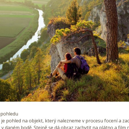
u pohledu
je pohled na objekt, který nalezneme v procesu focení a za
 v daném bodě. Stejně se dá obraz zachytit na plátno a film n