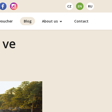
CZ
EN
RU
 voucher
Blog
About us
Contact
 ve