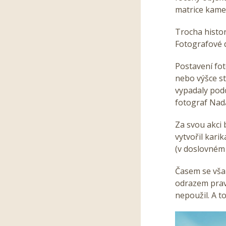
matrice kame
Trocha histor
Fotografové d
Postavení fot
nebo výšce st
vypadaly podo
fotograf Nada
Za svou akci
vytvořil kari
(v doslovném 
Časem se vša
odrazem pravd
nepoužil. A to