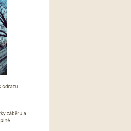
 k odrazu
vky záběru a
úplně