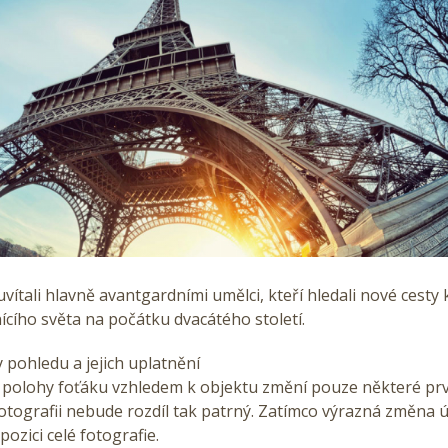
uvítali hlavně avantgardními umělci, kteří hledali nové cesty
ícího světa na počátku dvacátého století.
y pohledu a jejich uplatnění
polohy foťáku vzhledem k objektu změní pouze některé pr
otografii nebude rozdíl tak patrný. Zatímco výrazná změna 
zici celé fotografie.