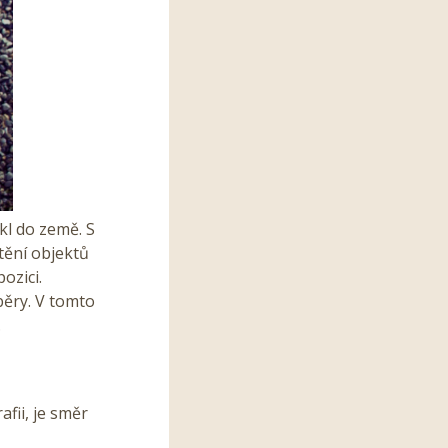
kl do země. S
tění objektů
ozici.
běry. V tomto
.
afii, je směr