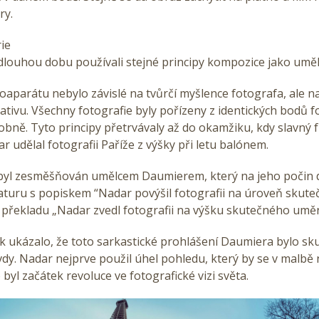
ry.
ie
louhou dobu používali stejné principy kompozice jako umělci
oaparátu nebylo závislé na tvůrčí myšlence fotografa, ale n
ativu. Všechny fotografie byly pořízeny z identických bodů f
bně. Tyto principy přetrvávaly až do okamžiku, kdy slavný 
r udělal fotografii Paříže z výšky při letu balónem.
 byl zesměšňován umělcem Daumierem, který na jeho počin
katuru s popiskem “Nadar povýšil fotografii na úroveň skut
překladu „Nadar zvedl fotografii na výšku skutečného uměn
k ukázalo, že toto sarkastické prohlášení Daumiera bylo s
y. Nadar nejprve použil úhel pohledu, který by se v malbě 
 byl začátek revoluce ve fotografické vizi světa.