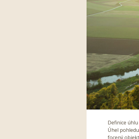
Definice úhl
Úhel pohledu 
focený objekt