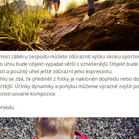
mocí záběru zespodu můžete zdůraznit výšku skoku sportov
ho úhlu bude objekt vypadat větší s vznešenější. Objekt bude
sti a použitý úhel ještě zdůrazní jeho expresivitu.
hlu se zdá, že předmět z fotky je nakloněn dopředu nebo do
čtější. Účinky dynamiky a pohybu můžeme výrazně zvýšit p
onstruované kompozice.
ohledu