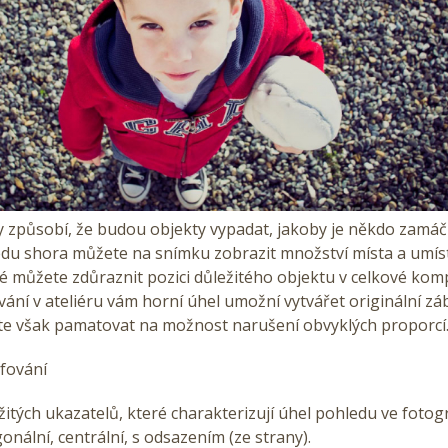
y způsobí, že budou objekty vypadat, jakoby je někdo zamáč
du shora můžete na snímku zobrazit množství místa a umís
é můžete zdůraznit pozici důležitého objektu v celkové komp
vání v ateliéru vám horní úhel umožní vytvářet originální zá
te však pamatovat na možnost narušení obvyklých proporcí
fování
žitých ukazatelů, které charakterizují úhel pohledu ve fotogr
gonální, centrální, s odsazením (ze strany).