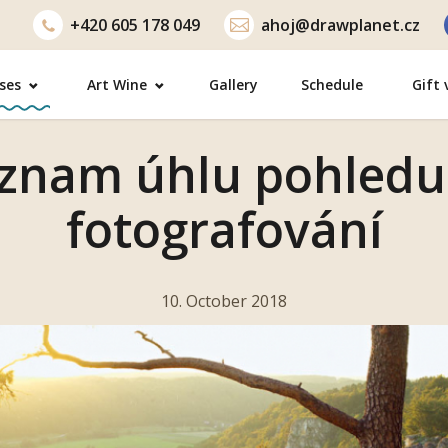
+420
605 178 049
ahoj@drawplanet.cz
ses
Art Wine
Gallery
Schedule
Gift
znam úhlu pohledu
fotografování
10. October 2018