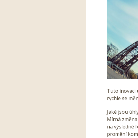
Tuto inovaci 
rychle se měn
Jaké jsou úhl
Mírná změna 
na výsledné f
promění kompo