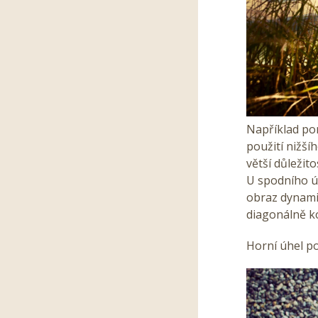
Například po
použití nižší
větší důležito
U spodního ú
obraz dynami
diagonálně k
Horní úhel p