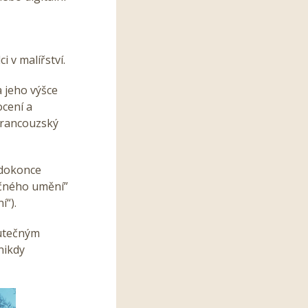
 v malířství.
a jeho výšce
ocení a
francouzský
 dokonce
ečného umění”
í“).
kutečným
nikdy