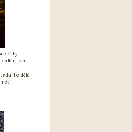
ce. Díky
 budit dojem
zadu. To dělá
omocí