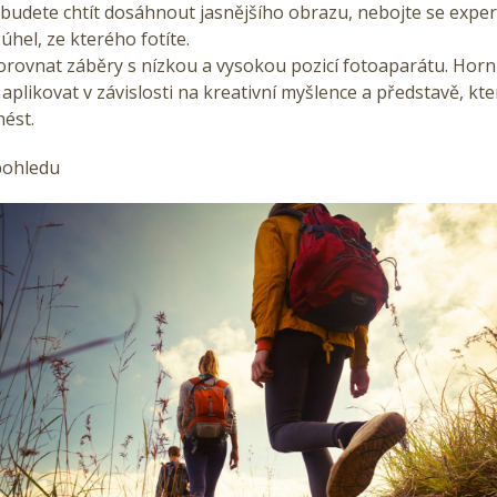
budete chtít dosáhnout jasnějšího obrazu, nebojte se expe
úhel, ze kterého fotíte.
orovnat záběry s nízkou a vysokou pozicí fotoaparátu. Hor
 aplikovat v závislosti na kreativní myšlence a představě, kt
ést.
pohledu