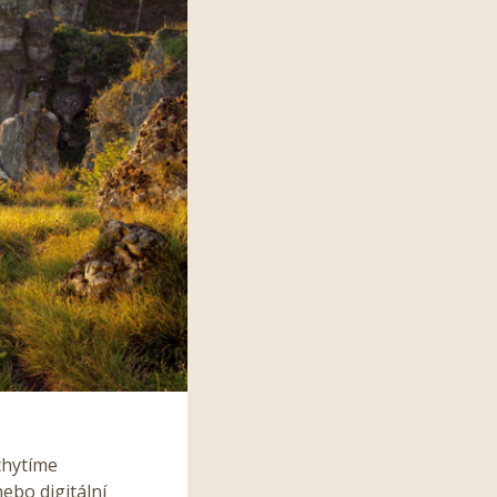
chytíme
ebo digitální