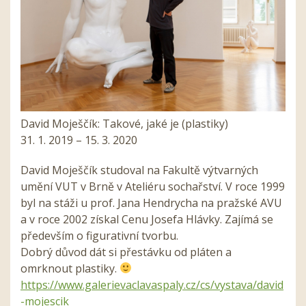
David Moješčík: Takové, jaké je (plastiky)
31. 1. 2019 – 15. 3. 2020
David Moješčík studoval na Fakultě výtvarných
umění VUT v Brně v Ateliéru sochařství. V roce 1999
byl na stáži u prof. Jana Hendrycha na pražské AVU
a v roce 2002 získal Cenu Josefa Hlávky. Zajímá se
především o figurativní tvorbu.
Dobrý důvod dát si přestávku od pláten a
omrknout plastiky.
https://www.galerievaclavaspaly.cz/cs/vystava/david
-mojescik