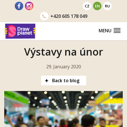
Go
CZ
EN
RU
to
+420
605 178 049
MENU
Výstavy na únor
29. January 2020
Back to blog