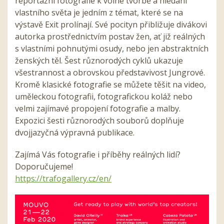
reportážní fotografie k volné tvorbě a hledání
vlastního světa je jedním z témat, které se na
výstavě Exit prolínají. Své pocityn přibližuje divákovi
autorka prostřednictvím postav žen, ať již reálných
s vlastními pohnutými osudy, nebo jen abstraktních
ženských těl. Šest různorodých cyklů ukazuje
všestrannost a obrovskou představivost Jungrové.
Kromě klasické fotografie se můžete těšit na video,
uměleckou fotografii, fotografickou koláž nebo
velmi zajímavé propojení fotografie a malby.
Expozici šesti různorodých souborů doplňuje
dvojjazyčná výpravná publikace.
Zajímá Vás fotografie i příběhy reálných lidí?
Doporučujeme!
https://trafogallery.cz/en/