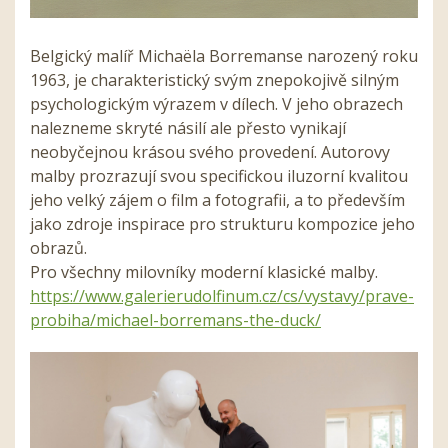
Belgický malíř Michaëla Borremanse narozený roku
1963, je charakteristický svým znepokojivě silným
psychologickým výrazem v dílech. V jeho obrazech
nalezneme skryté násilí ale přesto vynikají
neobyčejnou krásou svého provedení. Autorovy
malby prozrazují svou specifickou iluzorní kvalitou
jeho velký zájem o film a fotografii, a to především
jako zdroje inspirace pro strukturu kompozice jeho
obrazů.
Pro všechny milovníky moderní klasické malby.
https://www.galerierudolfinum.cz/cs/vystavy/prave-
probiha/michael-borremans-the-duck/