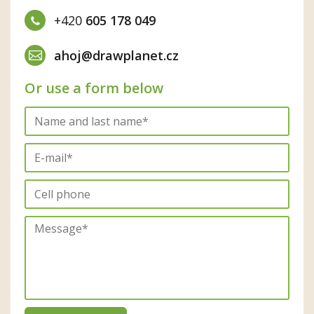
+420
605 178 049
ahoj@drawplanet.cz
Or use a form below