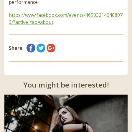
performance.
https://www.facebook.com/events/46903214040897
9/?active_tab=about
Share
You might be interested!