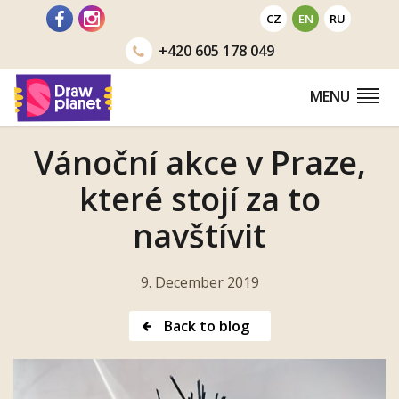
Go
CZ
EN
RU
to
+420
605 178 049
MENU
Vánoční akce v Praze,
které stojí za to
navštívit
9. December 2019
Back to blog