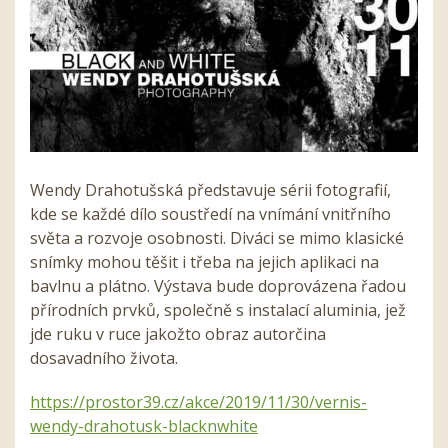
Wendy Drahotušská představuje sérii fotografií,
kde se každé dílo soustředí na vnímání vnitřního
světa a rozvoje osobnosti. Diváci se mimo klasické
snímky mohou těšit i třeba na jejich aplikaci na
bavlnu a plátno. Výstava bude doprovázena řadou
přírodních prvků, společně s instalací aluminia, jež
jde ruku v ruce jakožto obraz autorčina
dosavadního života.
https://prostor39.cz/akce/2019/11/30/vernis-
wendy-drahotusk-blacknwhite