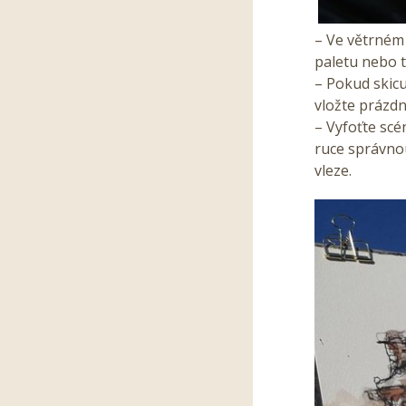
– Ve větrném 
paletu nebo 
– Pokud skicuj
vložte prázdn
– Vyfoťte scé
ruce správno
vleze.