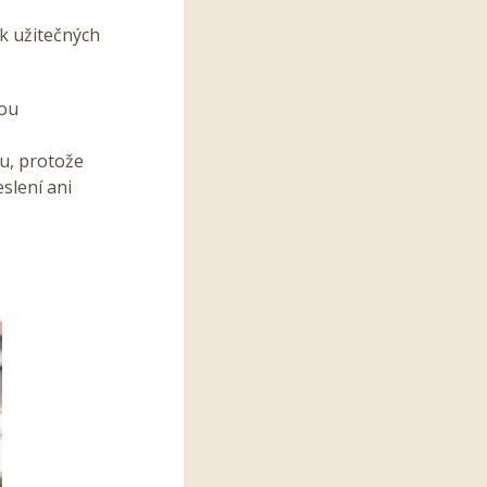
ik užitečných
nou
nu, protože
eslení ani