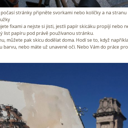
počasí stránky připněte svorkami nebo kolíčky a na stranu
tužky
ete fixami a nejste si jisti, jestli papír skicáku propíjí nebo n
ý list papíru pod právě používanou stránku.
nu, můžete pak skicu dodělat doma. Hodí se to, když napřík
u barvu, nebo máte už unavené oči. Nebo Vám do práce pro