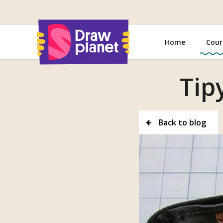
Go
to
Home
Cour
Tip
Back to blog