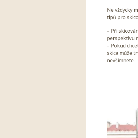
Ne vždycky mu
tipů pro skic
– Při
skicován
perspektivu n
– Pokud chcet
skica může tr
nevšimnete.