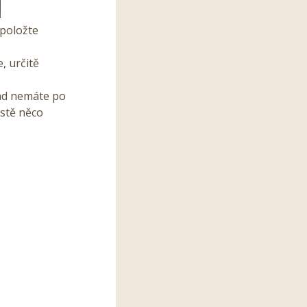
 položte
e, určitě
lad nemáte po
stě něco