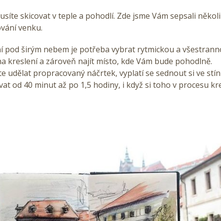
síte skicovat v teple a pohodlí. Zde jsme Vám sepsali někol
ování venku.
í
pod širým nebem je potřeba vybrat rytmickou a všestran
a kreslení a zároveň najít místo, kde Vám bude pohodlně.
e udělat propracovaný náčrtek, vyplatí se sednout si ve stí
vat od 40 minut až po 1,5 hodiny, i když si toho v procesu kr