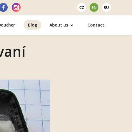
CZ
EN
RU
 voucher
Blog
About us
Contact
vaní