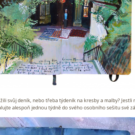
ožili svůj deník, nebo třeba týdeník na kresby a malby? Jestli 
lujte alespoň jednou týdně do svého osobního sešitu své z