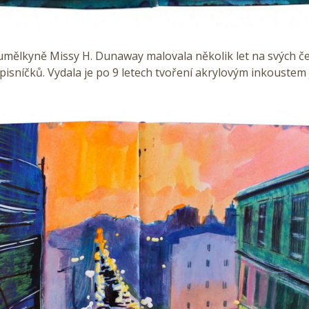
umělkyně Missy H. Dunaway malovala několik let na svých č
pisníčků. Vydala je po 9 letech tvoření akrylovým inkoustem