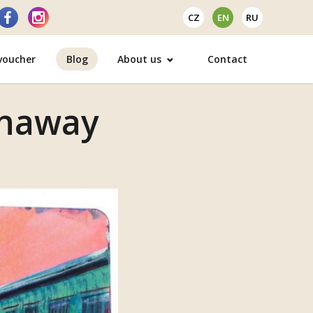
CZ
EN
RU
 voucher
Blog
About us
Contact
unaway