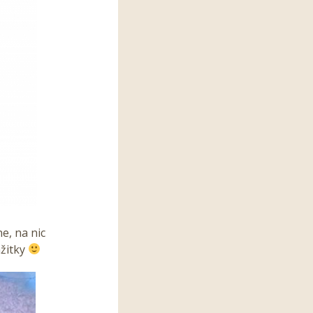
ne, na nic
ážitky