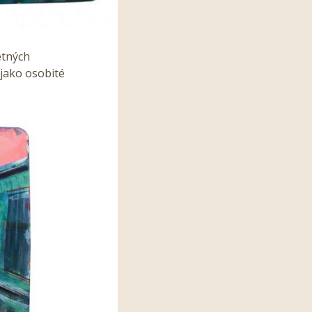
etných
 jako osobité