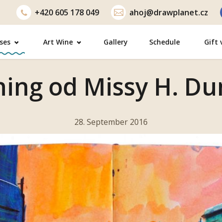
+420
605 178 049
ahoj@drawplanet.cz
ses
Art Wine
Gallery
Schedule
Gift
hing od Missy H. D
28. September 2016