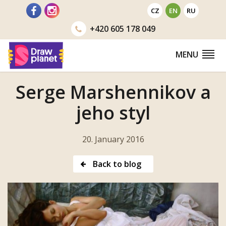
Go
CZ
EN
RU
to
+420
605 178 049
MENU
Serge Marshennikov a
jeho styl
20. January 2016
Back to blog