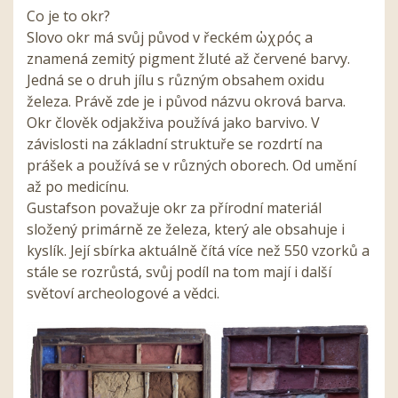
Co je to okr?
Slovo okr má svůj původ v řeckém ὠχρός a
znamená zemitý pigment žluté až červené barvy.
Jedná se o druh jílu s různým obsahem oxidu
železa. Právě zde je i původ názvu okrová barva.
Okr člověk odjakživa používá jako barvivo. V
závislosti na základní struktuře se rozdrtí na
prášek a používá se v různých oborech. Od umění
až po medicínu.
Gustafson považuje okr za přírodní materiál
složený primárně ze železa, který ale obsahuje i
kyslík. Její sbírka aktuálně čítá více než 550 vzorků a
stále se rozrůstá, svůj podíl na tom mají i další
světoví archeologové a vědci.