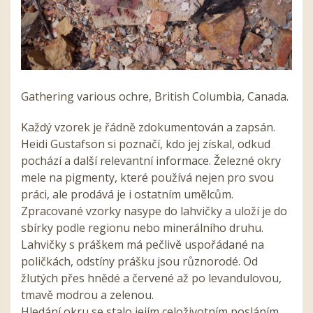
Gathering various ochre, British Columbia, Canada.
Každý vzorek je řádně zdokumentován a zapsán.
Heidi Gustafson si poznačí, kdo jej získal, odkud
pochází a další relevantní informace. Železné okry
mele na pigmenty, které používá nejen pro svou
práci, ale prodává je i ostatním umělcům.
Zpracované vzorky nasype do lahvičky a uloží je do
sbírky podle regionu nebo minerálního druhu.
Lahvičky s práškem má pečlivě uspořádané na
poličkách, odstíny prášku jsou různorodé. Od
žlutých přes hnědé a červené až po levandulovou,
tmavě modrou a zelenou.
Hledání okru se stalo jejím celoživotním posláním.