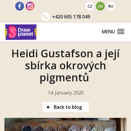
Go
CZ
EN
RU
to
+420
605 178 049
MENU
Heidi Gustafson a její
sbírka okrových
pigmentů
14. January 2020
Back to blog