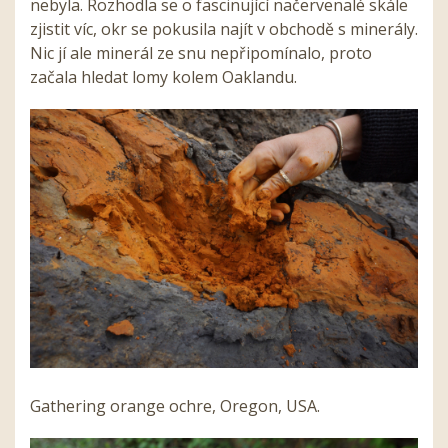
nebyla. Rozhodla se o fascinující načervenalé skále
zjistit víc, okr se pokusila najít v obchodě s minerály.
Nic jí ale minerál ze snu nepřipomínalo, proto
začala hledat lomy kolem Oaklandu.
Gathering orange ochre, Oregon, USA.