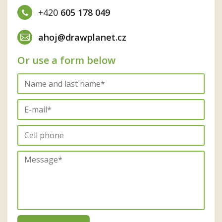
+420
605 178 049
ahoj@drawplanet.cz
Or use a form below