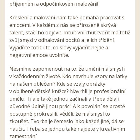
příjemném a odpočinkovém malování!
Kreslení a malování nám také pomáhá pracovat s
emocemi. V každém z nás se přirozeně skrývá
talent, stačí ho objevit. Intuitivní chuť tvořit má totiž
svůj smysl v odhalování pocitů a jejich třídění.
Vyjádříte totiž i to, co slovy vyjádřit nejde a
negativní emoce uvolníte.
Nesmíme zapomenout na to, že umění má smysl i
v každodenním životě. Kdo navrhuje vzory na látky
na našem oblečení? Kde se vzaly obrázky
v oblíbené dětské knížce? Navrhli je profesionální
umělci. Ti ale také jednou začínali a třeba dělali
původně úplně jinou práci. A k povolání se prostě
postupně prokreslili, věděli, že má smysl to
zkoušet. Tvorba je řemeslo jako každé jiné, dá se
naučit. Třeba se jednou také najdete v kreativním
zaměstnání.