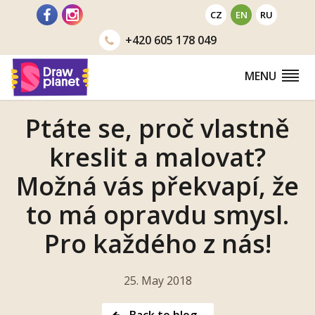
Go
CZ
EN
RU
to
+420
605 178 049
MENU
Ptáte se, proč vlastně
kreslit a malovat?
Možná vás překvapí, že
to má opravdu smysl.
Pro každého z nás!
25. May 2018