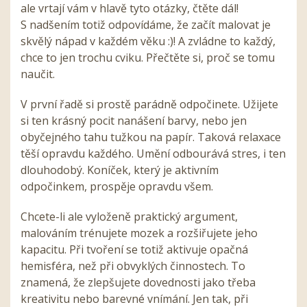
ale vrtají vám v hlavě tyto otázky, čtěte dál!
S nadšením totiž odpovídáme, že začít malovat je
skvělý nápad v každém věku :)! A zvládne to každý,
chce to jen trochu cviku. Přečtěte si, proč se tomu
naučit.
V první řadě si prostě parádně odpočinete. Užijete
si ten krásný pocit nanášení barvy, nebo jen
obyčejného tahu tužkou na papír. Taková relaxace
těší opravdu každého. Umění odbourává stres, i ten
dlouhodobý. Koníček, který je aktivním
odpočinkem, prospěje opravdu všem.
Chcete-li ale vyloženě praktický argument,
malováním trénujete mozek a rozšiřujete jeho
kapacitu. Při tvoření se totiž aktivuje opačná
hemisféra, než při obvyklých činnostech. To
znamená, že zlepšujete dovednosti jako třeba
kreativitu nebo barevné vnímání. Jen tak, při