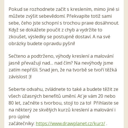
Pokud se rozhodnete začít s kreslením, mimo jiné si
můžete zvýšit sebevědomí. Překvapíte totiž sami
sebe, čeho jste schopní s trochou praxe dosáhnout.
Když se dokážete poučit z chyb a vydržíte to
zkoušet, výsledky se postupně dostaví. A na své
obrázky budete opravdu pyšní!
Sečteno a podtrženo, výhody kreslení a malování
jasně převažují nad… nad čím? Na nevýhody jsme
zatím nepřišli. Snad jen, že na tvorbě se tvoří těžká
závislost :)!
Seberte odvahu, zvládnete to také a budete těžit ze
všech úžasných benefitů umění. Ať je vám 20 nebo
80 let, začněte s tvorbou, stojí to za to! Přihlaste se
na některý ze skvělých kurzů kreslení a malování i
pro úplné
začátečníky:
https://www.drawplanet.cz/kurz/
.