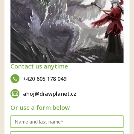
Contact us anytime
+420
605 178 049
ahoj@drawplanet.cz
Or use a form below