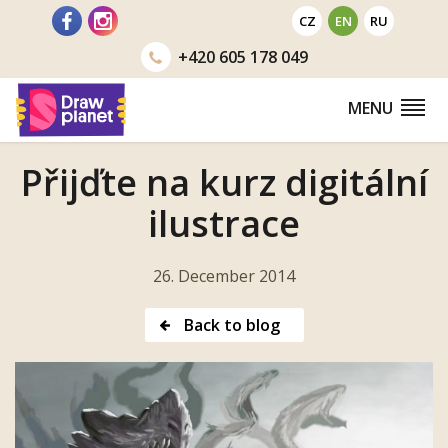
Go
CZ
EN
RU
to
+420
605 178 049
MENU
Přijďte na kurz digitální
ilustrace
26. December 2014
Back to blog