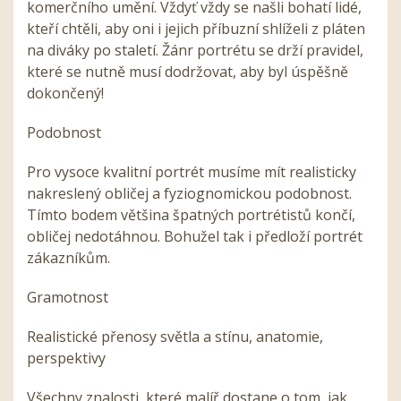
komerčního umění. Vždyť vždy se našli bohatí lidé,
kteří chtěli, aby oni i jejich příbuzní shlíželi z pláten
na diváky po staletí. Žánr portrétu se drží pravidel,
které se nutně musí dodržovat, aby byl úspěšně
dokončený!
Podobnost
Pro vysoce kvalitní portrét musíme mít realisticky
nakreslený obličej a fyziognomickou podobnost.
Tímto bodem většina špatných portrétistů končí,
obličej nedotáhnou. Bohužel tak i předloží portrét
zákazníkům.
Gramotnost
Realistické přenosy světla a stínu, anatomie,
perspektivy
Všechny znalosti, které malíř dostane o tom, jak