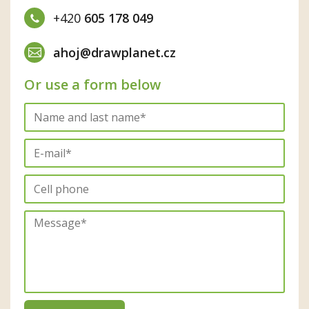
+420
605 178 049
ahoj@drawplanet.cz
Or use a form below