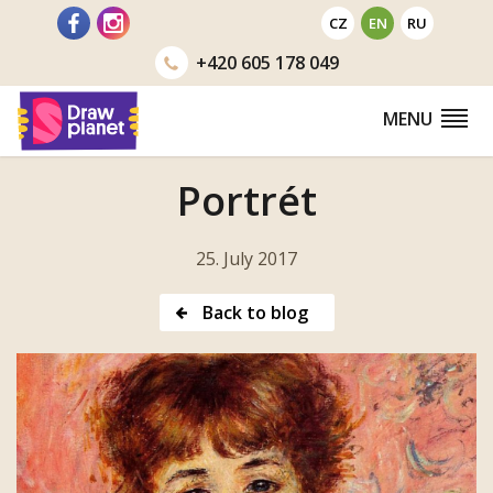
Go
CZ
EN
RU
to
+420
605 178 049
MENU
Portrét
25. July 2017
Back to blog