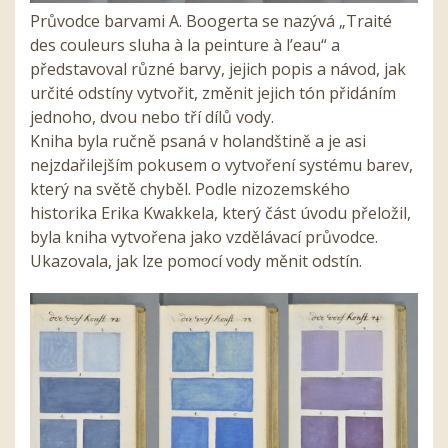
Průvodce barvami A. Boogerta se nazývá „Traité
des couleurs sluha à la peinture à l’eau“ a
představoval různé barvy, jejich popis a návod, jak
určité odstíny vytvořit, změnit jejich tón přidáním
jednoho, dvou nebo tří dílů vody.
Kniha byla ručně psaná v holandštině a je asi
nejzdařilejším pokusem o vytvoření systému barev,
který na světě chyběl. Podle nizozemského
historika Erika Kwakkela, který část úvodu přeložil,
byla kniha vytvořena jako vzdělávací průvodce.
Ukazovala, jak lze pomocí vody měnit odstín.