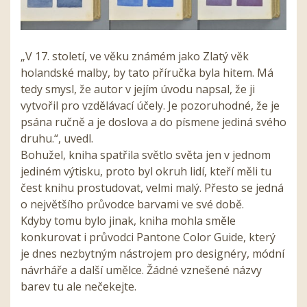
„V 17. století, ve věku známém jako Zlatý věk
holandské malby, by tato příručka byla hitem. Má
tedy smysl, že autor v jejím úvodu napsal, že ji
vytvořil pro vzdělávací účely. Je pozoruhodné, že je
psána ručně a je doslova a do písmene jediná svého
druhu.“, uvedl.
Bohužel, kniha spatřila světlo světa jen v jednom
jediném výtisku, proto byl okruh lidí, kteří měli tu
čest knihu prostudovat, velmi malý. Přesto se jedná
o největšího průvodce barvami ve své době.
Kdyby tomu bylo jinak, kniha mohla směle
konkurovat i průvodci Pantone Color Guide, který
je dnes nezbytným nástrojem pro designéry, módní
návrháře a další umělce. Žádné vznešené názvy
barev tu ale nečekejte.