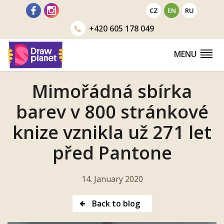
Go
CZ
EN
RU
to
+420
605 178 049
MENU
Mimořádná sbírka
barev v 800 stránkové
knize vznikla už 271 let
před Pantone
14. January 2020
Back to blog