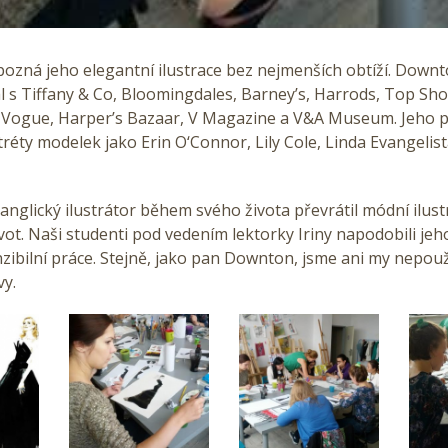
ozná jeho elegantní ilustrace bez nejmenších obtíží. Down
 s Tiffany & Co, Bloomingdales, Barney’s, Harrods, Top Sho
l, Vogue, Harper’s Bazaar, V Magazine a V&A Museum. Jeho p
réty modelek jako Erin O‘Connor, Lily Cole, Linda Evangelist
anglický ilustrátor během svého života převrátil módní ilust
život. Naši studenti pod vedením lektorky Iriny napodobili jeh
nzibilní práce. Stejně, jako pan Downton, jsme ani my nepouži
vy.