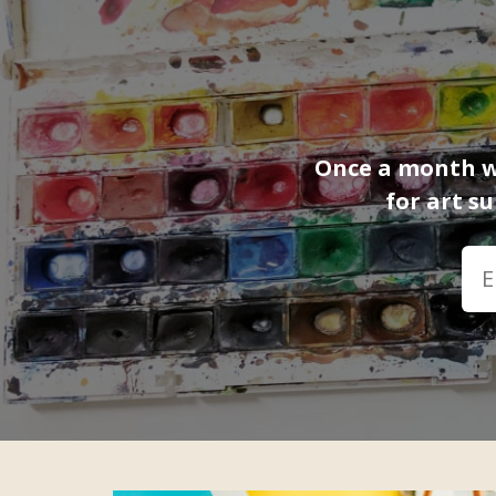
Once a month we
for art s