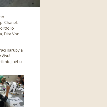
ton
p, Chanel,
ortfolio
a, Dita Von
raci naruby a
o čisté
li nic jiného