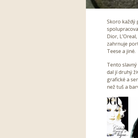
Skoro každý p
spolupracoval
Dior, L’Orea
zahrnuje port
Teese a jiné.
Tento slavný 
dal jí druhý 
grafické a se
než tuš a bar