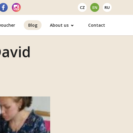
CZ
EN
RU
 voucher
Blog
About us
Contact
David