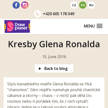
Go
CZ
EN
RU
to
+420
605 178 049
MENU
Kresby Glena Ronalda
15. June 2016
Back to blog
Stylu kanadského malíře Glena Ronalda se říká
“chaosmos”. Glen nejdřív namaluje pouhé chaotické
cákance a skvrny – chaos – v nichž pak dělá tzv.
cosmos nebo-li pořádek tím, že z nich vytváří
obrazy. Jedná se o takový souboj abstrakce s