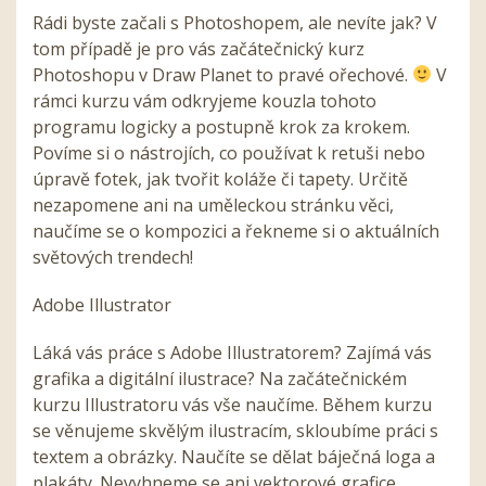
Rádi byste začali s Photoshopem, ale nevíte jak? V
tom případě je pro vás začátečnický kurz
Photoshopu v Draw Planet to pravé ořechové.
V
rámci kurzu vám odkryjeme kouzla tohoto
programu logicky a postupně krok za krokem.
Povíme si o nástrojích, co používat k retuši nebo
úpravě fotek, jak tvořit koláže či tapety. Určitě
nezapomene ani na uměleckou stránku věci,
naučíme se o kompozici a řekneme si o aktuálních
světových trendech!
Adobe Illustrator
Láká vás práce s Adobe Illustratorem? Zajímá vás
grafika a digitální ilustrace? Na začátečnickém
kurzu Illustratoru vás vše naučíme. Během kurzu
se věnujeme skvělým ilustracím, skloubíme práci s
textem a obrázky. Naučíte se dělat báječná loga a
plakáty. Nevyhneme se ani vektorové grafice.