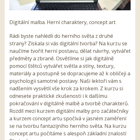
Digitální malba. Herní charaktery, concept art
Rádi byste nahlédli do herního světa z druhé
strany? Získala si vás digitální tvorba? Na kurzu se
naučíme tvořit herní postavu, dělat návrhy, vytvářet
předměty a zbraně. Osvětlíme si jak digitálně
pomocí štětců vytvářet světla a stíny, textury,
materiály a postupně se dopracujeme až k obličeji a
psychologii samotné postavy. Naši lektoři vám s
nadšením vysvětlí vše krok za krokem. Z kurzu si
odnesete praktické zkušenosti i k dalšímu
pokračování v digitálně malbě a tvorbě charakterů.
Rozdíl mezi kurzem digitální malby pro začátečníky
a kurzem concept artu spočívá v jasném zaměření
se na tvorbu fantazijního herního světa. Na kurzu
concept artu počítáme s alespoň základní znalostí