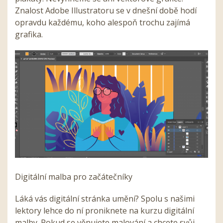
Znalost Adobe Illustratoru se v dnešní době hodí
opravdu každému, koho alespoň trochu zajímá
grafika.
Digitální malba pro začátečníky
Láká vás digitální stránka umění? Spolu s našimi
lektory lehce do ní proniknete na kurzu digitální
malby. Pokud se věnujete malování a chcete svůj