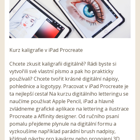
Kurz kaligrafie v iPad Procreate
Chcete zkusit kaligrafii digitálně? Rádi byste si
vytvořili své vlastní písmo a pak ho prakticky
používali? Chcete tvořit krásné digitální nápisy,
pohlednice a logotypy. Pracovat v iPad Procreate je
ta nejlepší cesta! Na kurzu digitálního letteringu se
naučíme používat Apple Pencil, iPad a hlavně
zvládneme grafické aplikace na lettering a ilustrace
Procreate a Affinity designer. Od ručního psaní
pomalu přejdeme plynule na digitální formu a
vyzkoušíme například parádní brush nadpisy,
křídové návrhy pro kavárny nebo propojení 3D