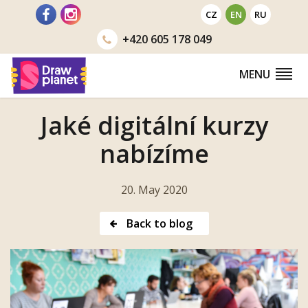
Go
CZ
EN
RU
to
+420
605 178 049
MENU
Jaké digitální kurzy
nabízíme
20. May 2020
Back to blog