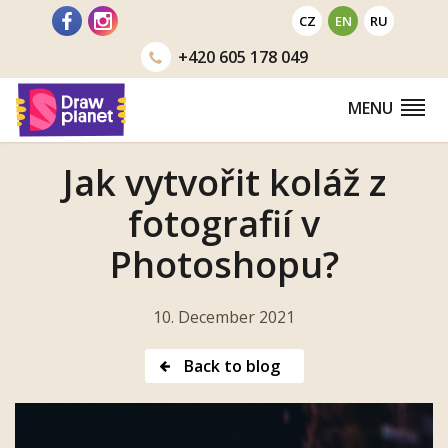
Go
CZ
EN
RU
to
+420
605 178 049
MENU
Jak vytvořit koláž z
fotografií v
Photoshopu?
10. December 2021
Back to blog