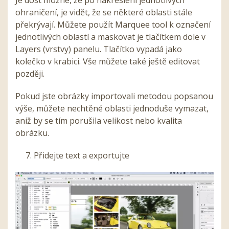
Je dost možné, že po nakreslení jednotlivých
ohraničení, je vidět, že se některé oblasti stále
překrývají. Můžete použít Marquee tool k označení
jednotlivých oblastí a maskovat je tlačítkem dole v
Layers (vrstvy) panelu. Tlačítko vypadá jako
kolečko v krabici. Vše můžete také ještě editovat
později.
Pokud jste obrázky importovali metodou popsanou
výše, můžete nechtěné oblasti jednoduše vymazat,
aniž by se tím porušila velikost nebo kvalita
obrázku.
7. Přidejte text a exportujte