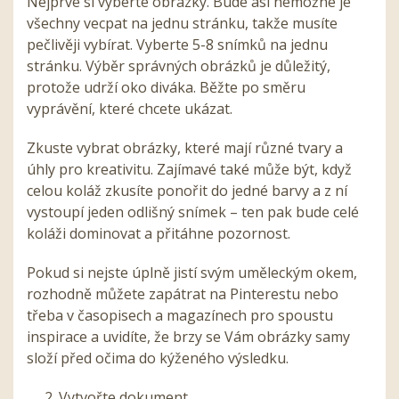
Nejprve si vyberte obrázky. Bude asi nemožné je
všechny vecpat na jednu stránku, takže musíte
pečlivěji vybírat. Vyberte 5-8 snímků na jednu
stránku. Výběr správných obrázků je důležitý,
protože udrží oko diváka. Běžte po směru
vyprávění, které chcete ukázat.
Zkuste vybrat obrázky, které mají různé tvary a
úhly pro kreativitu. Zajímavé také může být, když
celou koláž zkusíte ponořit do jedné barvy a z ní
vystoupí jeden odlišný snímek – ten pak bude celé
koláži dominovat a přitáhne pozornost.
Pokud si nejste úplně jistí svým uměleckým okem,
rozhodně můžete zapátrat na Pinterestu nebo
třeba v časopisech a magazínech pro spoustu
inspirace a uvidíte, že brzy se Vám obrázky samy
složí před očima do kýženého výsledku.
2. Vytvořte dokument