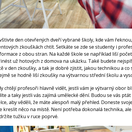
štivte den otevřených dveří vybrané školy, kde vám řeknou,
ntových zkouškách chtít. Setkáte se zde se studenty i profes
formace z obou stran. Na každé škole se například liší poče
inést už hotových z domova na ukázku. Také budete nejspíš 
ě v den zkoušky, a tak je dobré zjistit, jakou technikou a co
jmě se hodně liší zkoušky na
výtvarnou
střední školu a vys
y chtějí profesoři hlavně vidět, jestli vá
m je výtvarný obor bl
íte a taky jestli vás zajímá
u
mělecké dění
. Budou se vás ptát
ce, aby věděli, že máte alespoň malý přehled.
Doneste svoje
kreslit něco na místě. Není potřeba dokonalá technika, ale
držíte tužku v ruce poprvé.