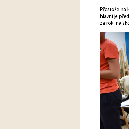
Přestože na k
hlavní je pře
za rok, na zk