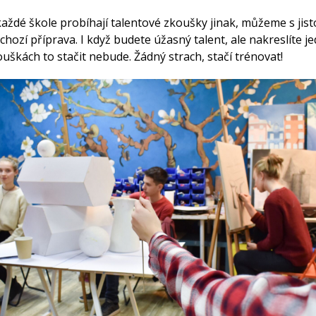
aždé škole probíhají talentové zkoušky jinak, můžeme s jisto
dchozí příprava. I když budete úžasný talent, ale nakreslíte 
ouškách to stačit nebude. Žádný strach, stačí trénovat!