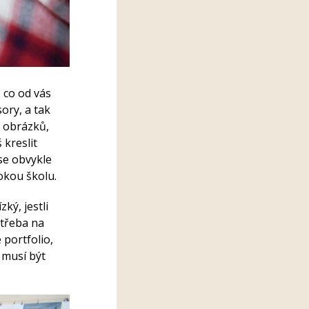
 co od vás
ory, a tak
t obrázků,
kreslit
 se obvykle
okou školu.
ízký
, jestli
 třeba na
 portfolio,
 musí být