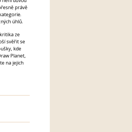
o není důvod
o přesně právě
kategorie.
žných úhlů.
kritika ze
ší svěřit se
oušky, kde
Draw Planet,
e na jejich