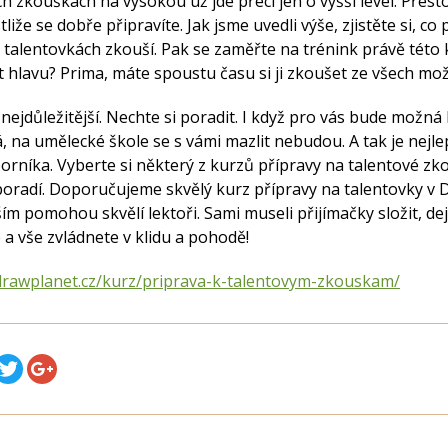
h zkouškách na vysokou už jde přeci jen o vyšší level. Přest
liže se dobře připravíte. Jak jsme uvedli výše, zjistěte si, c
 talentovkách zkouší. Pak se zaměřte na trénink právě této 
t hlavu? Prima, máte spoustu času si ji zkoušet ze všech mo
nejdůležitější. Nechte si poradit. I když pro vás bude možná 
, na umělecké škole se s vámi mazlit nebudou. A tak je nejlep
rníka. Vyberte si některý z kurzů přípravy na talentové zk
oradí. Doporučujeme skvělý kurz přípravy na talentovky v 
ím pomohou skvělí lektoři. Sami museli přijímačky složit, dejt
e a vše zvládnete v klidu a pohodě!
drawplanet.cz/kurz/priprava-k-talentovym-zkouskam/