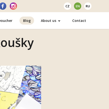
CZ
EN
RU
 voucher
Blog
About us
Contact
koušky