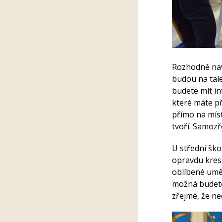
Rozhodně nav
budou na tale
budete mít in
které máte př
přímo na míst
tvoří.
Samozře
U střední škol
opravdu kresl
oblíbené uměl
možná budete 
zřejmé, že ne