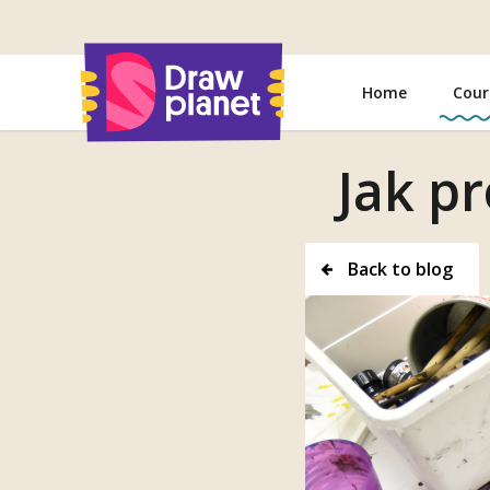
Go
to
Home
Cour
Jak p
Back to blog