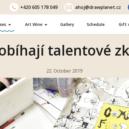
+420
605 178 049
ahoj@drawplanet.cz
ses
Art Wine
Gallery
Schedule
Gift
robíhají talentové z
22. October 2019