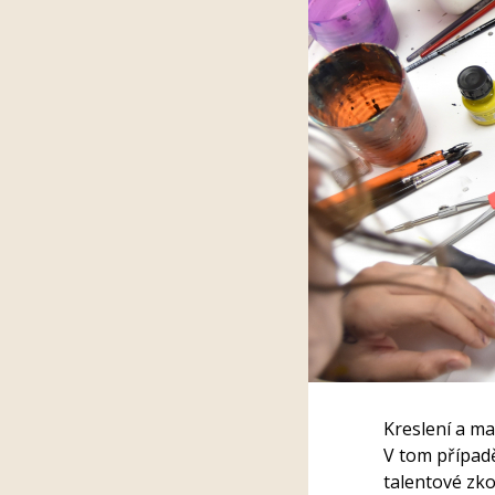
Kreslení a ma
V tom případě
talentové zk