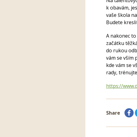
Na talentovýc
k obavám, jest
vaše škola na
Budete kresli
A nakonec to 
začátku těžká
do rukou odbo
vám se vším p
kde vám se vš
rady, trénujt
https://www.
Share