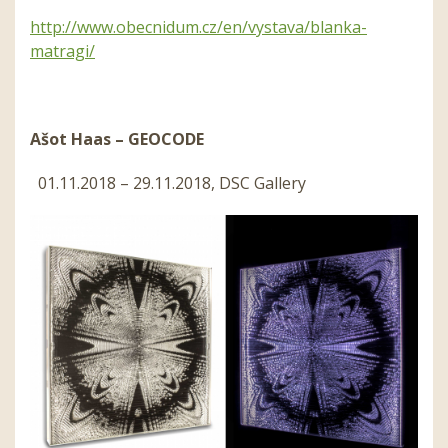
http://www.obecnidum.cz/en/vystava/blanka-
matragi/
Ašot Haas – GEOCODE
01.11.2018 – 29.11.2018, DSC Gallery