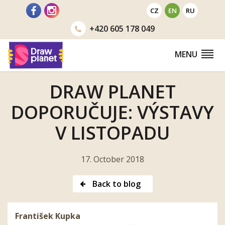
Go
CZ
EN
RU
to
+420
605 178 049
MENU
DRAW PLANET
DOPORUČUJE: VÝSTAVY
V LISTOPADU
17. October 2018
Back to blog
František Kupka