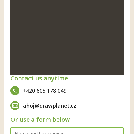
Contact us anytime
+420
605 178 049
ahoj@drawplanet.cz
Or use a form below