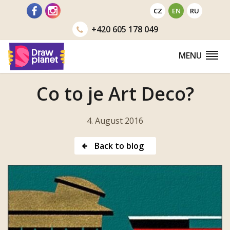
Go
CZ
EN
RU
to
+420
605 178 049
MENU
Co to je Art Deco?
4. August 2016
Back to blog