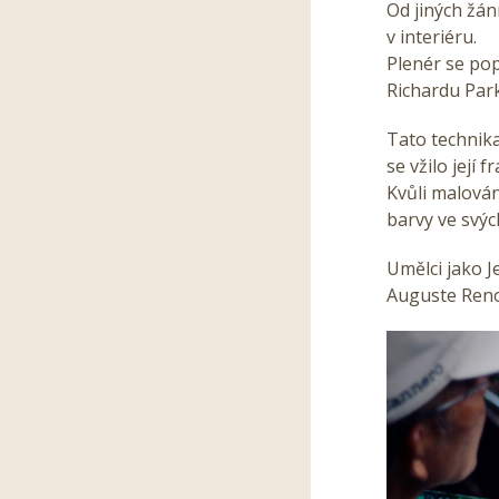
Od jiných žán
v interiéru.
Plenér se pop
Richardu Par
Tato technika
se vžilo její
Kvůli malován
barvy ve svýc
Umělci jako J
Auguste Renoi