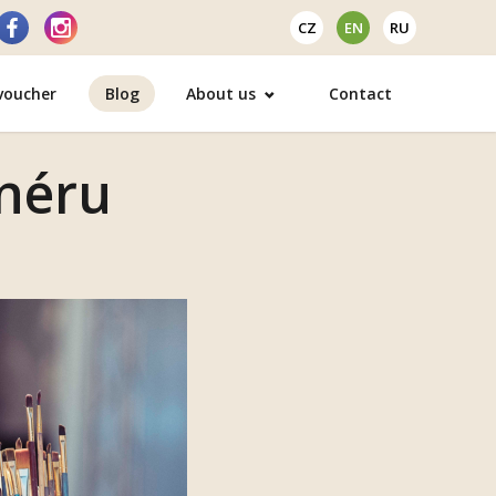
CZ
EN
RU
 voucher
Blog
About us
Contact
enéru