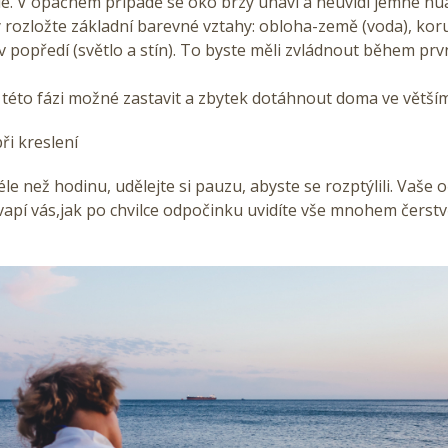
le. V opačném případě se oko brzy unaví a neuvidí jemné n
y rozložte základní barevné vztahy: obloha-země (voda), ko
v popředí (světlo a stín). To byste měli zvládnout během prv
 této fázi možné zastavit a zbytek dotáhnout doma ve větším
ři kreslení
éle než hodinu, udělejte si pauzu, abyste se rozptýlili. Vaše o
apí vás,jak po chvilce odpočinku uvidíte vše mnohem čerstv