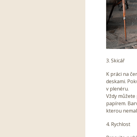
3. Skicář
K práci na če
deskami. Poku
v plenéru.
Vždy můžete 
papírem. Barv
kterou nemalu
4. Rychlost