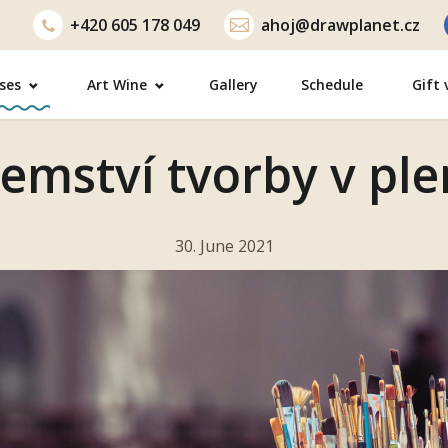
+420
605 178 049
ahoj@drawplanet.cz
ses
Art Wine
Gallery
Schedule
Gift
jemství tvorby v pl
30. June 2021