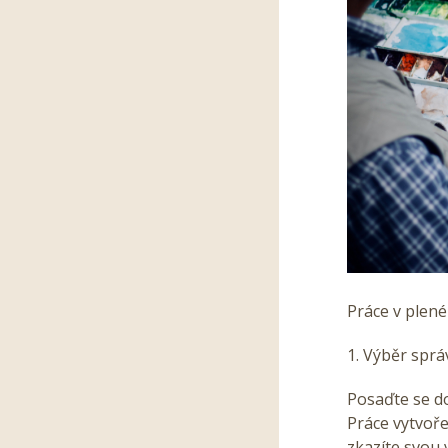
Práce v plené
1. Výběr spr
Posaďte se do
Práce vytvoře
zkazíte svou v