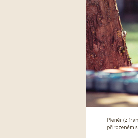
Plenér (z fra
přirozeném s