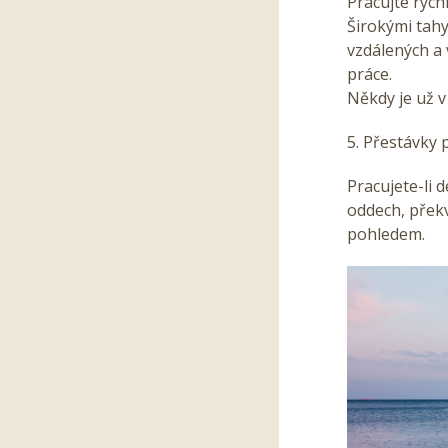
Pracujte rych
Širokými tah
vzdálených a 
práce.
Někdy je už v
5. Přestávky p
Pracujete-li d
oddech, překv
pohledem.