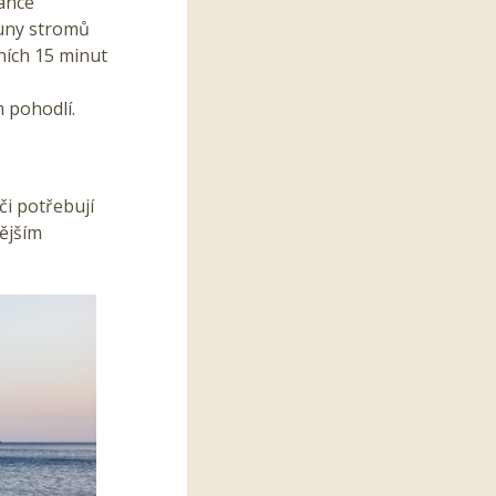
uance
runy stromů
ních 15 minut
 pohodlí.
či potřebují
ějším