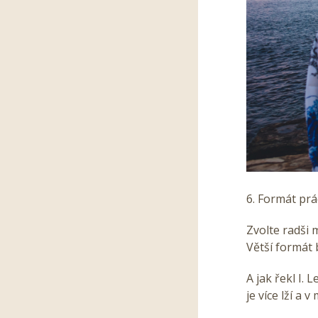
6. Formát prá
Zvolte radši 
Větší formát 
A jak řekl I.
je více lží a 