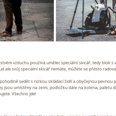
rstvém vzduchu používá umělec speciální skicář, tedy blok s 
d ale svůj speciální skicář nemáte, můžete se přesto radova
pohodlně sedět s nízkou skládací židlí a obyčejnou pevnou 
y jsou umístěny na zemi, podložku dáte na kolena, paletu dr
jete. Všechno jde!