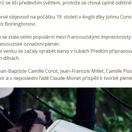
rů se liší především světlem, protože se chová úplně odlišně
rvé objevovil na počátku 19. století v Anglii díky Johnu Cons
ks Boningtonovi.
 se stala velmi populární mezi francouzskými impresionisty
 francouzské označení plenér.
í venku se začaly vyrábět barvy v tubách Předtím připravova
h dílnách.
ean-Baptiste Camille Corot, Jean-Francois Millet, Camille Piss
r a v neposlední řadě Claude Monet přispěli k tvorbě plené