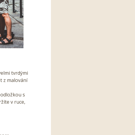
velmi tvrdými
t z malování
podložkou s
žíte v ruce,