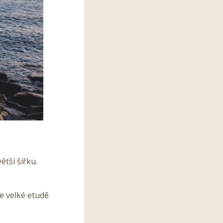
ětší šířku.
ve velké etudě