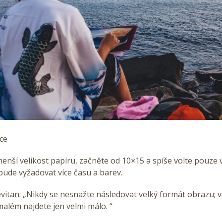
ce
menší velikost papíru, začněte od 10×15 a spíše volte pouze v
bude vyžadovat více času a barev.
 Levitan: „Nikdy se nesnažte následovat velký formát obrazu; 
v malém najdete jen velmi málo. “