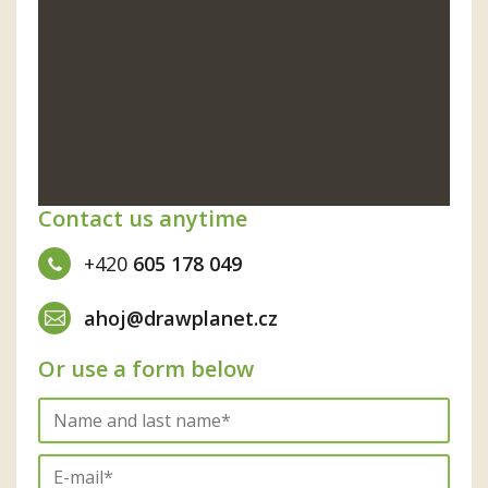
Contact us anytime
+420
605 178 049
ahoj@drawplanet.cz
Or use a form below