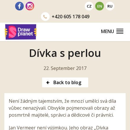
Go
CZ
EN
RU
to
+420
605 178 049
MENU
Dívka s perlou
22. September 2017
Back to blog
Není žádným tajemstvím, že mnozí umělci svá díla
vůbec nenazývali. Obvykle pojmenovali obrazy až
posmrtně majitelé, správci a dědicové či právníci.
Jan Vermeer není výjimkou. Jeho obraz „Dívka