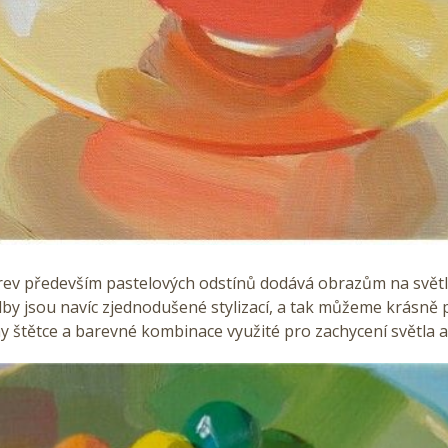
arev především pastelových odstínů dodává obrazům na světle
by jsou navíc zjednodušené stylizací, a tak můžeme krásně 
hy štětce a barevné kombinace využité pro zachycení světla a