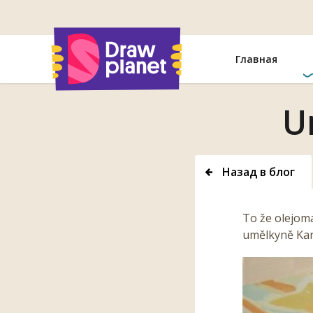
Перейти
Главная
U
Назад в блог
To že olejom
umělkyně Kare