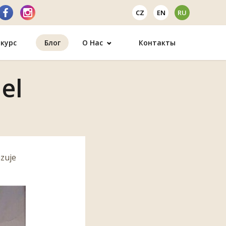
CZ
EN
RU
курс
Блог
О Нас
Контакты
el
azuje