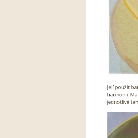
Její použit b
harmonii. Mal
jednotlivé ta