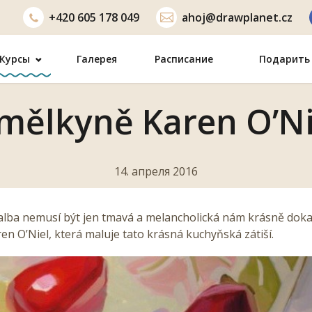
+420
605 178 049
ahoj@drawplanet.cz
Курсы
Галерея
Расписание
Подарить 
mělkyně Karen O’Ni
14. апреля 2016
alba nemusí být jen tmavá a melancholická nám krásně dok
n O’Niel, která maluje tato krásná kuchyňská zátiší.