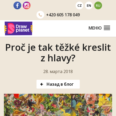
Перейти
CZ
EN
RU
+420
605 178 049
МЕНЮ
Proč je tak těžké kreslit
z hlavy?
28. марта 2018
Назад в блог