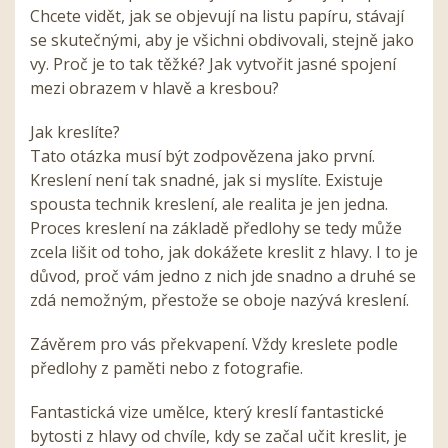
Chcete vidět, jak se objevují na listu papíru, stávají
se skutečnými, aby je všichni obdivovali, stejně jako
vy. Proč je to tak těžké? Jak vytvořit jasné spojení
mezi obrazem v hlavě a kresbou?
Jak kreslíte?
Tato otázka musí být zodpovězena jako první.
Kreslení není tak snadné, jak si myslíte. Existuje
spousta technik kreslení, ale realita je jen jedna.
Proces kreslení na základě předlohy se tedy může
zcela lišit od toho, jak dokážete kreslit z hlavy. I to je
důvod, proč vám jedno z nich jde snadno a druhé se
zdá nemožným, přestože se oboje nazývá kreslení.
Závěrem pro vás překvapení. Vždy kreslete podle
předlohy z paměti nebo z fotografie.
Fantastická vize umělce, který kreslí fantastické
bytosti z hlavy od chvíle, kdy se začal učit kreslit, je