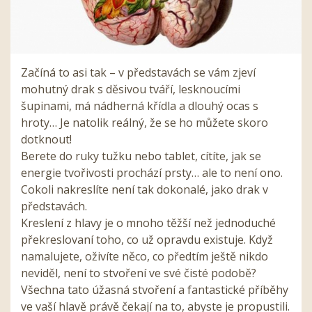
Začíná to asi tak – v představách se vám zjeví
mohutný drak s děsivou tváří, lesknoucími
šupinami, má nádherná křídla a dlouhý ocas s
hroty… Je natolik reálný, že se ho můžete skoro
dotknout!
Berete do ruky tužku nebo tablet, cítíte, jak se
energie tvořivosti prochází prsty… ale to není ono.
Cokoli nakreslíte není tak dokonalé, jako drak v
představách.
Kreslení z hlavy je o mnoho těžší než jednoduché
překreslovaní toho, co už opravdu existuje. Když
namalujete, oživíte něco, co předtím ještě nikdo
neviděl, není to stvoření ve své čisté podobě?
Všechna tato úžasná stvoření a fantastické příběhy
ve vaší hlavě právě čekají na to, abyste je propustili.