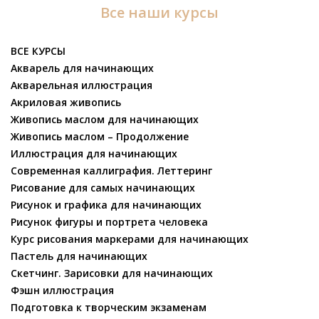
Все наши курсы
ВСЕ КУРСЫ
Акварель для начинающих
Акварельная иллюстрация
Акриловая живопись
Живопись маслом для начинающих
Живопись маслом – Продолжение
Иллюстрация для начинающих
Современная каллиграфия. Леттеринг
Рисование для самых начинающих
Рисунок и графика для начинающих
Рисунок фигуры и портрета человека
Курс рисования маркерами для начинающих
Пастель для начинающих
Скетчинг. Зарисовки для начинающих
Фэшн иллюстрация
Подготовка к творческим экзаменам