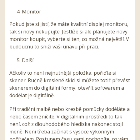
Monitor
Pokud jste si jistí, že máte kvalitní displej monitoru,
tak si nový nekupujte. Jestliže si ale plánujete nový
monitor koupit, vyberte si ten, co možná největší. V
budoucnu to sníží vaši únavu při práci.
Další
Ačkoliv to není nejnutnější položka, pořiďte si
skener. Ručně kreslené skici si můžete totiž převést
skenerem do digitální formy, otevřít softwarem a
dodělat je digitálně.
Při tradiční malbě nebo kresbě pomůcky doděláte a
nebo časem zničíte. V digitálním prostředí to tak
není, což z dlouhodobého hlediska nakonec stojí
méně. Není třeba začínat s vysoce výkonným
počítačem. Postupem času sami pochopíte, co vám