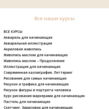
Все наши курсы
ВСЕ КУРСЫ
Акварель для начинающих
Акварельная иллюстрация
Акриловая живопись
Живопись маслом для начинающих
Живопись маслом – Продолжение
Иллюстрация для начинающих
Современная каллиграфия. Леттеринг
Рисование для самых начинающих
Рисунок и графика для начинающих
Рисунок фигуры и портрета человека
Курс рисования маркерами для начинающих
Пастель для начинающих
Скетчинг. Зарисовки для начинающих