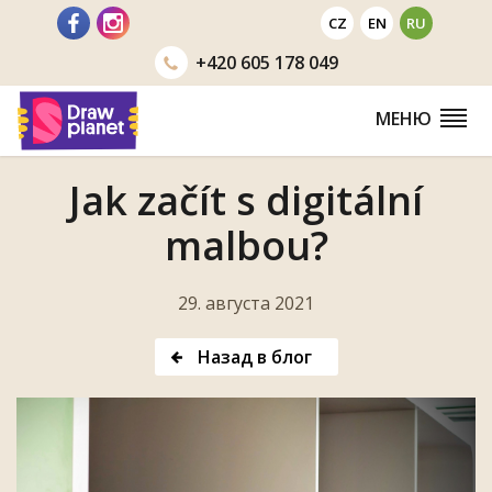
Перейти
CZ
EN
RU
+420
605 178 049
МЕНЮ
Jak začít s digitální
malbou?
29. августа 2021
Назад в блог