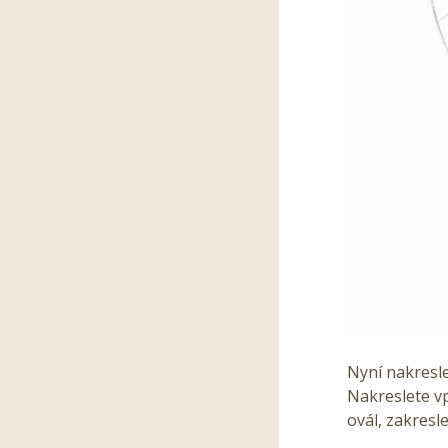
Nyní nakresle
Nakreslete v
ovál, zakresl