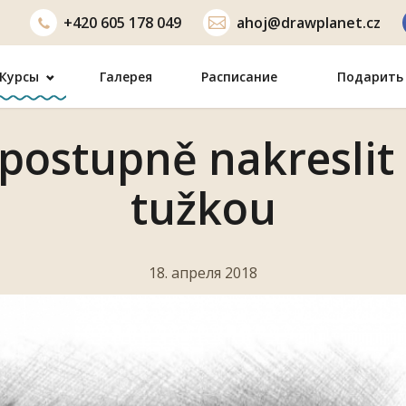
+420
605 178 049
ahoj@drawplanet.cz
Курсы
Галерея
Расписание
Подарить 
 postupně nakreslit
tužkou
18. апреля 2018