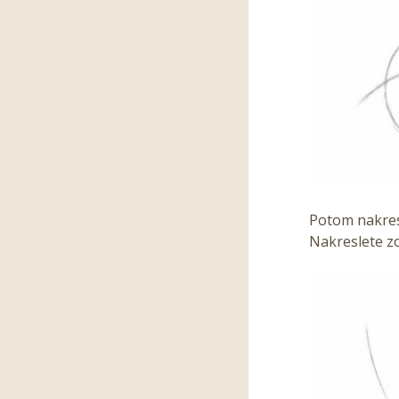
Potom nakresl
Nakreslete zor