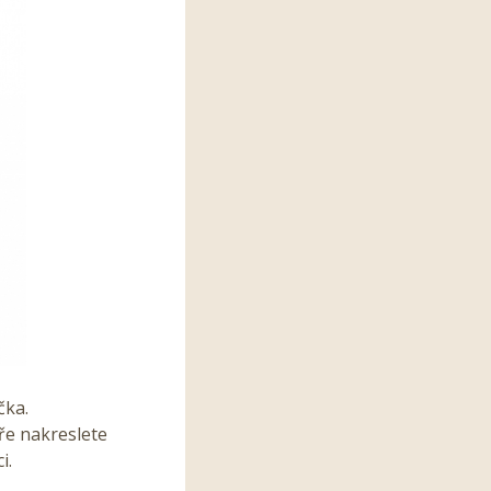
čka.
ře nakreslete
i.