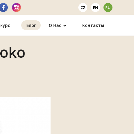
CZ
EN
RU
курс
Блог
О Нас
Контакты
 oko