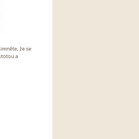
šimněte, že se
ustotou a