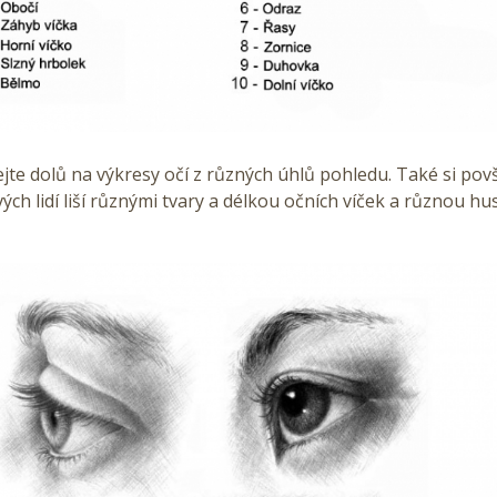
jte dolů na výkresy očí z různých úhlů pohledu. Také si pov
ivých lidí liší různými tvary a délkou očních víček a různou h