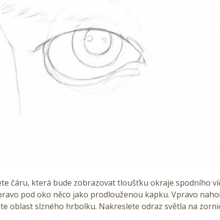
te čáru, která bude zobrazovat tloušťku okraje spodního ví
pravo pod oko něco jako prodlouženou kapku. Vpravo naho
ete oblast slzného hrbolku. Nakreslete odraz světla na zornic