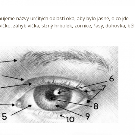
nujeme názvy určitých oblastí oka, aby bylo jasné, o co jde.
víčko, záhyb víčka, slzný hrbolek, zornice, řasy, duhovka, bě