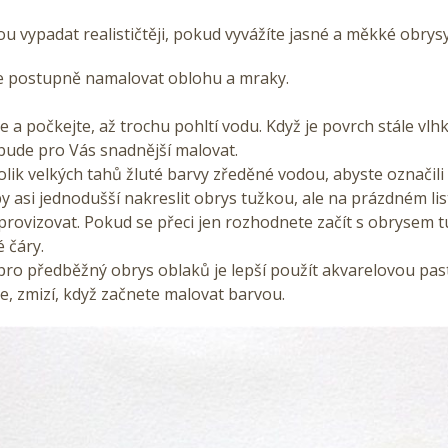
u vypadat realističtěji, pokud vyvážíte jasné a měkké obrysy
e postupně namalovat oblohu a mraky.
 a počkejte, až trochu pohltí vodu. Když je povrch stále vlhk
bude pro Vás snadnější malovat.
olik velkých tahů žluté barvy zředěné vodou, abyste označili
y asi jednodušší nakreslit obrys tužkou, ale na prázdném li
mprovizovat. Pokud se přeci jen rozhodnete začít s obrysem 
é čáry.
ro předběžný obrys oblaků je lepší použít akvarelovou past
te, zmizí, když začnete malovat barvou.