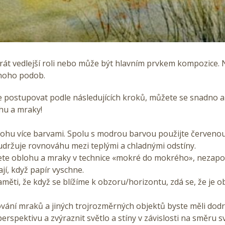
át vedlejší roli nebo může být hlavním prvkem kompozice. 
noho podob.
 postupovat podle následujících kroků, můžete se snadno a 
hu a mraky!
lohu více barvami. Spolu s modrou barvou použijte červenou
udržuje rovnováhu mezi teplými a chladnými odstíny.
jete oblohu a mraky v technice «mokré do mokrého», nezap
ají, když papír vyschne.
aměti, že když se blížíme k obzoru/horizontu, zdá se, že je ob
ování mraků a jiných trojrozměrných objektů byste měli dod
perspektivu a zvýraznit světlo a stíny v závislosti na směru 