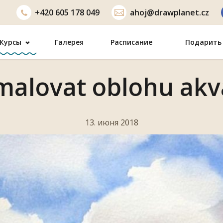
+420
605 178 049
ahoj@drawplanet.cz
Курсы
Галерея
Расписание
Подарить 
malovat oblohu ak
13. июня 2018