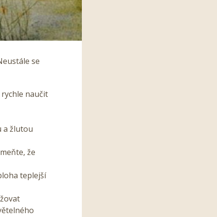
Neustále se
rychle naučit
 a žlutou
omeňte, že
loha teplejší
ržovat
světelného