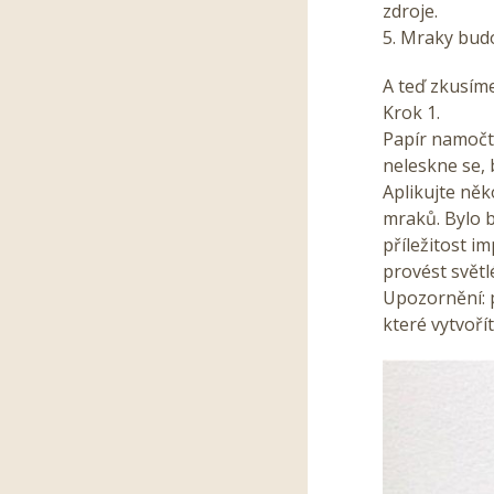
zdroje.
5. Mraky budo
A teď zkusím
Krok 1.
Papír namočte
neleskne se, 
Aplikujte něk
mraků. Bylo b
příležitost i
provést světl
Upozornění: p
které vytvoří