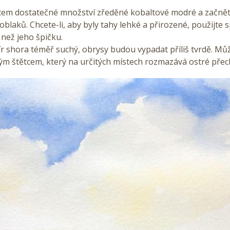
cem dostatečné množství zředěné kobaltové modré a začněte
oblaků. Chcete-li, aby byly tahy lehké a přirozené, použijte 
 než jeho špičku.
r shora téměř suchý, obrysy budou vypadat příliš tvrdě. Mů
ým štětcem, který na určitých místech rozmazává ostré přec