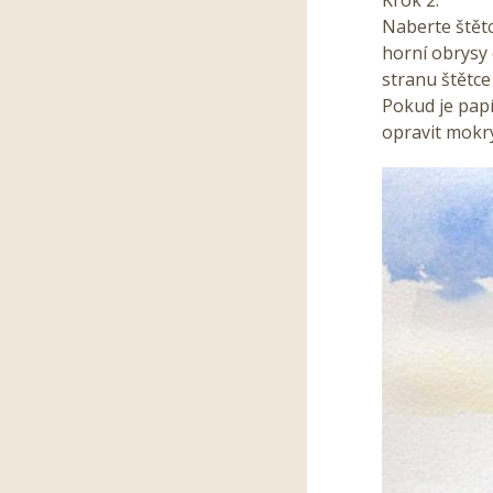
Krok 2.
Naberte štět
horní obrysy 
stranu štětce
Pokud je papí
opravit mokr