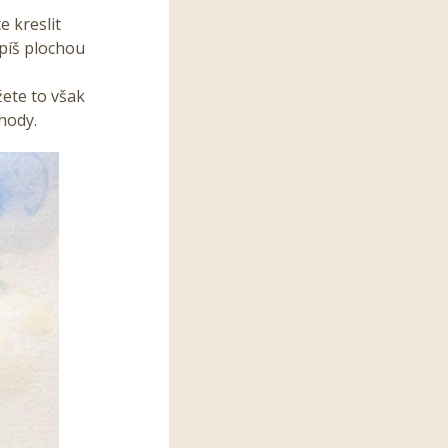
 kreslit
spíš plochou
žete to však
hody.