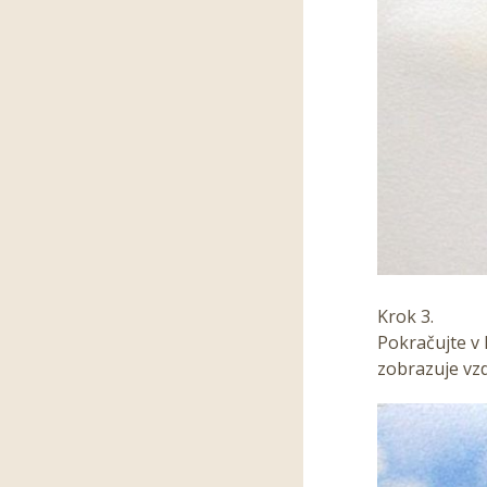
Krok 3.
Pokračujte v
zobrazuje vzd