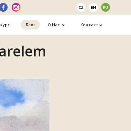
CZ
EN
RU
курс
Блог
О Нас
Контакты
varelem