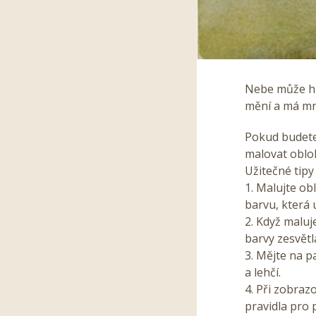
Nebe může hr
mění a má m
Pokud budete
malovat oblo
Užitečné tipy
1. Malujte ob
barvu, která 
2. Když malu
barvy zesvětl
3. Mějte na p
a lehčí.
4. Při zobraz
pravidla pro 