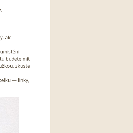
.
ý, ale
 umístění
stu budete mít
tužkou, zkuste
elku — linky,