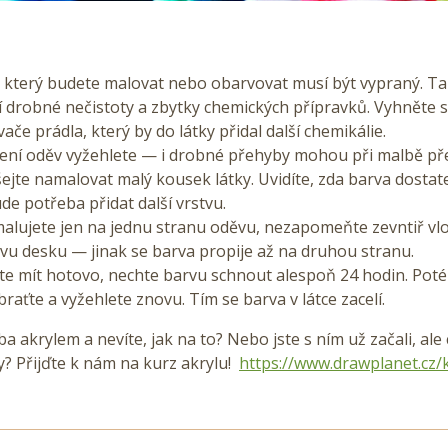
 který budete malovat nebo obarvovat musí být vypraný. Tak
í drobné nečistoty a zbytky chemických přípravků. Vyhněte s
če prádla, který by do látky přidal další chemikálie.
ení oděv vyžehlete — i drobné přehyby mohou při malbě př
ejte namalovat malý kousek látky. Uvidíte, zda barva dostat
e potřeba přidat další vrstvu.
alujete jen na jednu stranu oděvu, nezapomeňte zevntiř vlo
vu desku — jinak se barva propije až na druhou stranu.
te mít hotovo, nechte barvu schnout alespoň 24 hodin. Poté
braťte a vyžehlete znovu. Tím se barva v látce zacelí.
a akrylem a nevíte, jak na to? Nebo jste s ním už začali, ale 
? Přijďte k nám na kurz akrylu!
https://www.drawplanet.cz/k