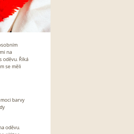
 osobním
ami na
s oděvu. Říká
om se měli
omoci barvy
ody
na oděvu.