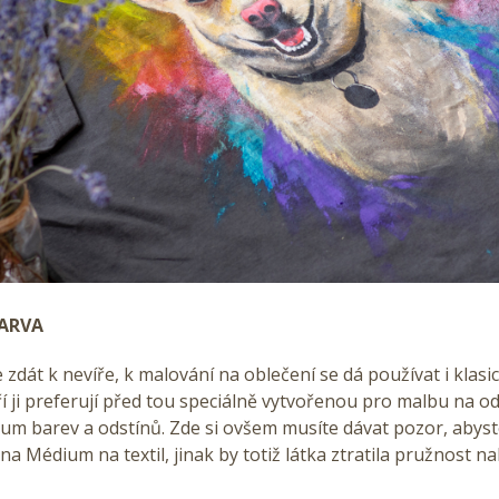
ARVA
 zdát k nevíře, k malování na oblečení se dá používat i klasi
í ji preferují před tou speciálně vytvořenou pro malbu na 
trum barev a odstínů. Zde si ovšem musíte dávat pozor, abys
a Médium na textil, jinak by totiž látka ztratila pružnost n