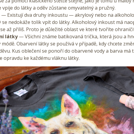
e za pomoci klasického štětce stejně, jako je tomu u malby 
e vpije do látky a oděv zůstane omyvatelný a pružný.
t
— Existují dva druhy inkoustu — akrylový nebo na alkoholo
 se nedokáže tolik vpít do látky. Alkoholový inkoust má na
 se až příliš. Proto je důležité oblast ve které tvoříte ohraniči
í látky
— Všichni známe batikovaná trička, která jsou a hn
v módě. Obarvení látky se používá v případě, kdy chcete změ
děvu. Kus oblečení se ponoří do obarvené vody a barva má t
se opravdu ke každému vláknu látky.