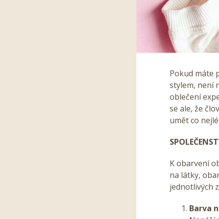
Pokud máte p
stylem, není n
oblečení expe
se ale, že čl
umět co nejlé
SPOLEČENST
K obarvení o
na látky, oba
jednotlivých
Barva n