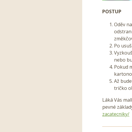
POSTUP
Oděv na
odstran
změkčova
Po usuš
Vyzkouš
nebo bud
Pokud m
kartono
Až bude
tričko o
Láká Vás malb
pevné základy
zacatecniky/