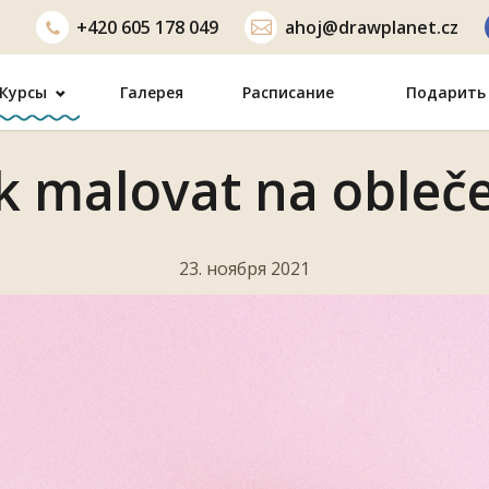
+420
605 178 049
ahoj@drawplanet.cz
Курсы
Галерея
Расписание
Подарить 
k malovat na obleč
23. ноября 2021