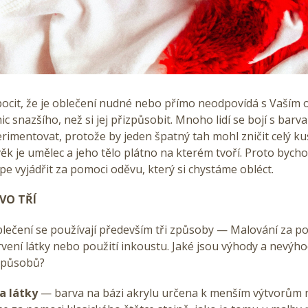
ocit, že je oblečení nudné nebo přímo neodpovídá s Vaším
ic snazšího, než si jej přizpůsobit. Mnoho lidí se bojí s barv
rimentovat, protože by jeden špatný tah mohl zničit celý ku
ověk je umělec a jeho tělo plátno na kterém tvoří. Proto bych
pe vyjádřit za pomoci oděvu, který si chystáme obléct.
VO TŘÍ
blečení se používají především tři způsoby — Malování za p
rvení látky nebo použití inkoustu. Jaké jsou výhody a nevýh
 způsobů?
a látky
— barva na bázi akrylu určena k menším výtvorům 