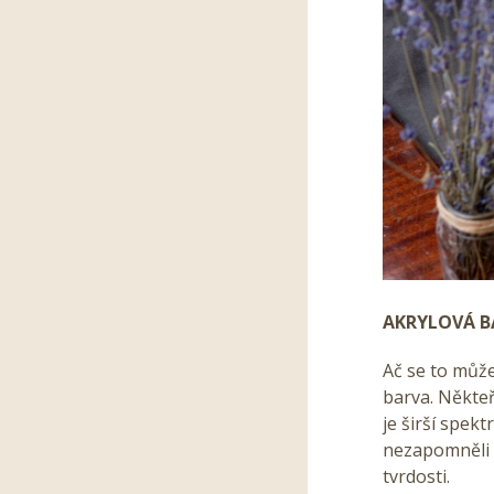
AKRYLOVÁ B
Ač se to může
barva. Někteř
je širší spek
nezapomněli n
tvrdosti.