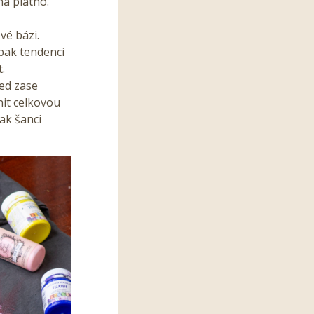
na plátno.
vé bázi.
opak tendenci
t.
ed zase
nit celkovou
ak šanci