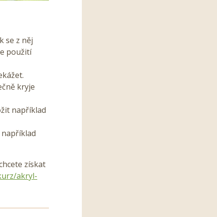
 se z něj
e použití
ekážet.
ečně kryje
žit například
 například
chcete získat
urz/akryl-