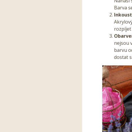
Nanáší s
Barva s
Inkous
Akrylový
rozpíjet
Obarven
nejsou 
barvu o
dostat 