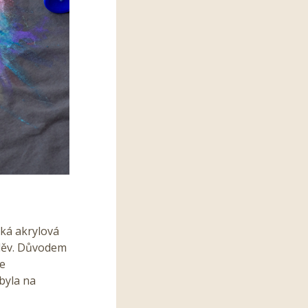
cká akrylová
oděv. Důvodem
te
abyla na