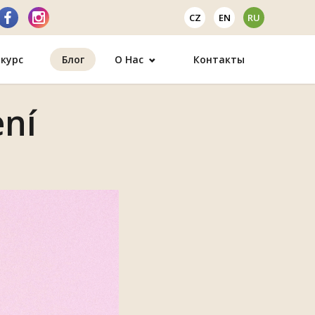
CZ
EN
RU
курс
Блог
О Нас
Контакты
ení