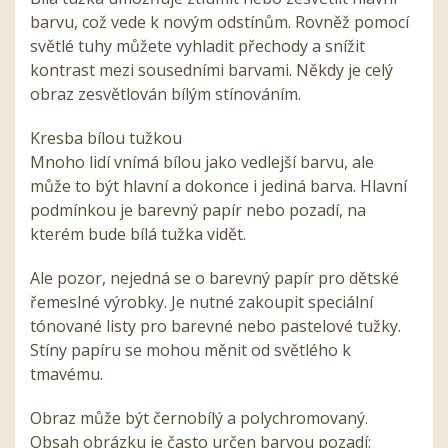
barvu, což vede k novým odstínům. Rovněž pomocí
světlé tuhy můžete vyhladit přechody a snížit
kontrast mezi sousedními barvami. Někdy je celý
obraz zesvětlován bílým stínováním.
Kresba bílou tužkou
Mnoho lidí vnímá bílou jako vedlejší barvu, ale
může to být hlavní a dokonce i jediná barva. Hlavní
podmínkou je barevný papír nebo pozadí, na
kterém bude bílá tužka vidět.
Ale pozor, nejedná se o barevný papír pro dětské
řemeslné výrobky. Je nutné zakoupit speciální
tónované listy pro barevné nebo pastelové tužky.
Stíny papíru se mohou měnit od světlého k
tmavému.
Obraz může být černobílý a polychromovaný.
Obsah obrázku je často určen barvou pozadí: