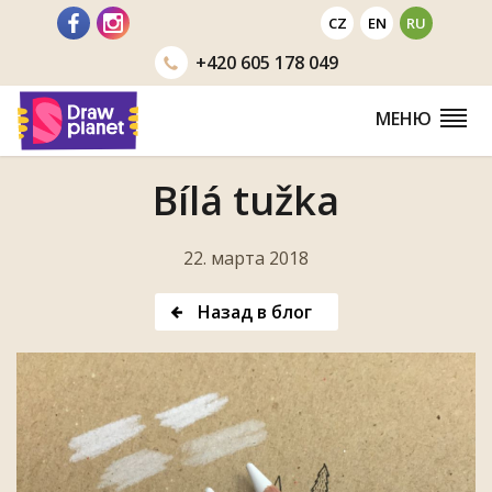
Перейти
CZ
EN
RU
+420
605 178 049
МЕНЮ
Bílá tužka
22. марта 2018
Назад в блог