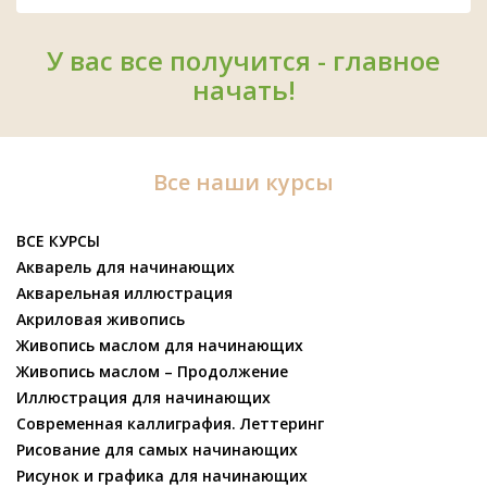
У вас все получится - главное
начать!
Все наши курсы
ВСЕ КУРСЫ
Акварель для начинающих
Акварельная иллюстрация
Акриловая живопись
Живопись маслом для начинающих
Живопись маслом – Продолжение
Иллюстрация для начинающих
Современная каллиграфия. Леттеринг
Рисование для самых начинающих
Рисунок и графика для начинающих