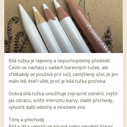
Bílá tužka je tajemný a nepochopitelný předmět.
Často se nachází v sadách barevných tužek, ale
zřídkakdy se používá pro svůj zamýšlený účel. Je jen
málo lidí, kteří vědí, proč je bílá tužka potřeba.
Dobrá bílá tužka umožňuje zvýraznit oslnění, zvýšit
jas obrazu, snížit intenzitu barvy, sladit přechody,
vytvořit další odstíny a mnohem více.
Tóny a přechody
Bílá tužka umožňuje ztlumit nebo zesvětlit hlavní