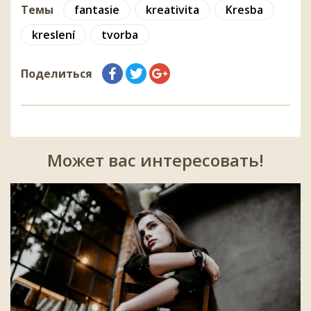
Темы
fantasie
kreativita
Kresba
kreslení
tvorba
Поделиться
Может вас интересовать!