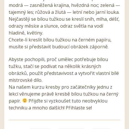
modrá — zasněžená krajina, hvězdná noc; zelená —
tajemný les; růžová a žlutá — letní nebo jarní louka.
Nejčastěji se bílou tužkou se kreslí sníh, mlha, déšť,
odrazy měsíce a slunce, odraz světla na vodí
hladině, květiny.
Chcete-li kreslit bílou tužkou na černém papíru,
musíte si představit budoucí obrázek záporně.
Abyste pochopili, proč umělec potřebuje bílou
tužku, stačí se podívat na několik krásných
obrázků, použít představivost a vytvořit vlastní bílé
mistrovské dílo.
Na našem kurzu kresby pro začátečníky jednu z
lekcí věnujeme právě kresbě bílou tužkou na černý
papír.
Přijďte si vyzkoušet tuto neobvyklou
techniku a mnoho dalších! Přihlaste se!