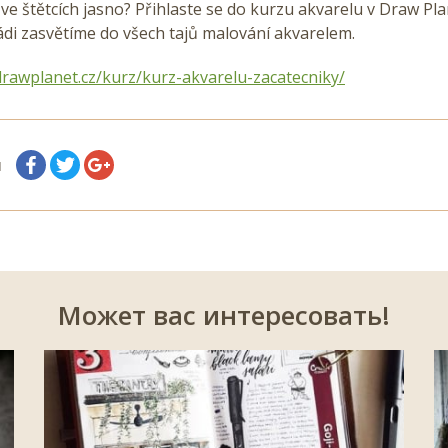
ve štětcích jasno? Přihlaste se do kurzu akvarelu v Draw Pla
di zasvětíme do všech tajů malování akvarelem.
drawplanet.cz/kurz/kurz-akvarelu-zacatecniky/
я
Может вас интересовать!