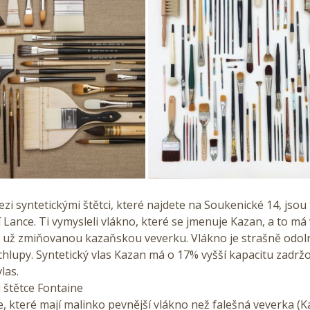
ezi syntetickými štětci, které najdete na Soukenické 14, jsou
í Lance. Ti vymysleli vlákno, které se jmenuje Kazan, a to má
už zmiňovanou kazaňskou veverku. Vlákno je strašně odol
chlupy. Syntetický vlas Kazan má o 17% vyšší kapacitu zadrž
las.
u štětce Fontaine
e, které mají malinko pevnější vlákno než falešná veverka (K