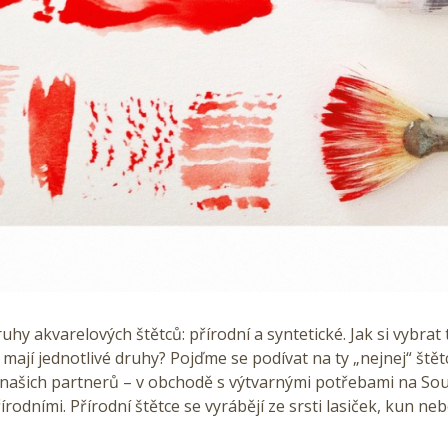
druhy akvarelových štětců: přírodní a syntetické. Jak si vybra
a mají jednotlivé druhy? Pojďme se podívat na ty „nejnej“ štět
 našich partnerů – v obchodě s výtvarnými potřebami na Sou
rodními. Přírodní štětce se vyrábějí ze srsti lasiček, kun ne