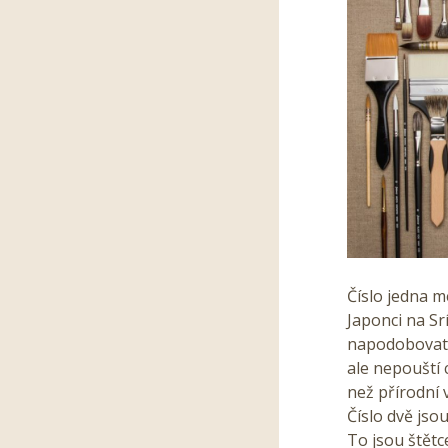
Číslo jedna m
Japonci na Sr
napodobovat 
ale nepouští 
než přírodní v
Číslo dvě jso
To jsou štětc