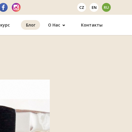
CZ
EN
RU
курс
Блог
О Нас
Контакты