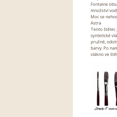
Fontaine obsa
množství vod
Moc se nehod
Astra
Tento štětec 
syntetické vl
pružné, odoln
barvy. Po nam
vlákno ve ště