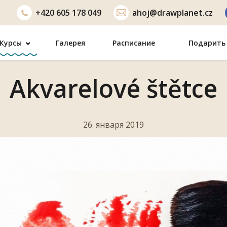
+420
605 178 049
ahoj@drawplanet.cz
Курсы
Галерея
Расписание
Подарить 
Akvarelové štětce
26. января 2019