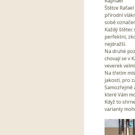
Raphael
Štětce Rafael 
přírodní vlák
sobě označení
Každý štětec 
perfektní, zko
nejdražší.
Na druhé pozi
chovají se v 
veverek velm
Na třetím míst
jakostí, pro z
Samozřejmě al
které Vám moh
Když to shrne
varianty moh