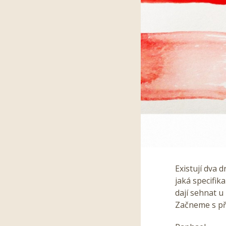
Existují dva 
jaká specifik
dají sehnat u
Začneme s pří