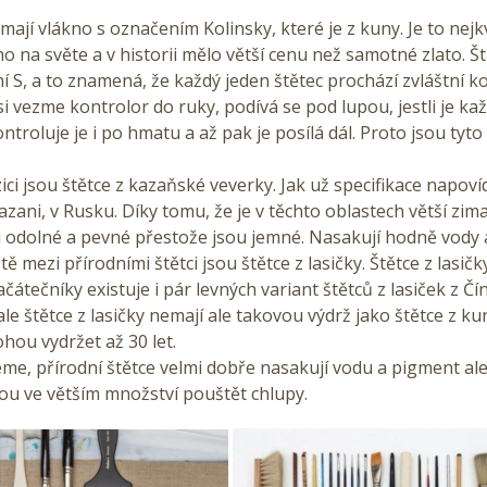
mají vlákno s označením Kolinsky, které je z kuny. Je to nejkv
no na světe a v historii mělo větší cenu než samotné zlato. Š
 S, a to znamená, že každý jeden štětec prochází zvláštní k
si vezme kontrolor do ruky, podívá se pod lupou, jestli je kaž
ntroluje je i po hmatu a až pak je posílá dál. Proto jsou tyto 
ci jsou štětce z kazaňské veverky. Jak už specifikace napoví
Kazani, v Rusku. Díky tomu, že je v těchto oblastech větší zim
i odolné a pevné přestože jsou jemné. Nasakují hodně vody 
ě mezi přírodními štětci jsou štětce z lasičky. Štětce z lasičky
ačátečníky existuje i pár levných variant štětců z lasiček z Čín
e štětce z lasičky nemají ale takovou výdrž jako štětce z kun
ou vydržet až 30 let.
me, přírodní štětce velmi dobře nasakují vodu a pigment ale
ou ve větším množství pouštět chlupy.