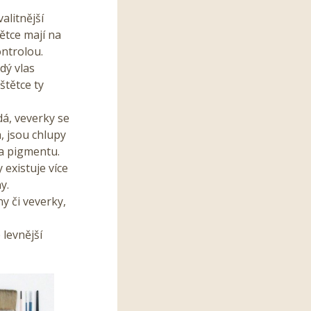
alitnější
tětce mají na
ontrolou.
dý vlas
štětce ty
dá, veverky se
a, jsou chlupy
a pigmentu.
 existuje více
y.
y či veverky,
 levnější