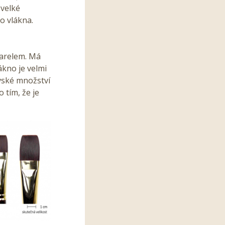
 velké
o vlákna.
varelem. Má
ákno je velmi
vské množství
 tím, že je