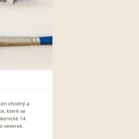
t ten vhodný a
ce, které se
kenické 14.
bo veverek.