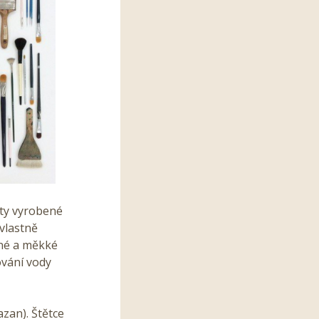
 ty vyrobené
 vlastně
né a měkké
ování vody
azan). Štětce