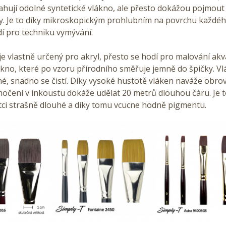
hují odolné syntetické vlákno, ale přesto dokážou pojmout
y. Je to díky mikroskopickým prohlubním na povrchu každéh
í pro techniku vymývání.
je vlastně určený pro akryl, přesto se hodí pro malování ak
ákno, které po vzoru přírodního směřuje jemně do špičky. Vl
é, snadno se čistí. Díky vysoké hustotě vláken naváže obro
očení v inkoustu dokáže udělat 20 metrů dlouhou čáru. Je to
tci strašně dlouhé a díky tomu vcucne hodně pigmentu.