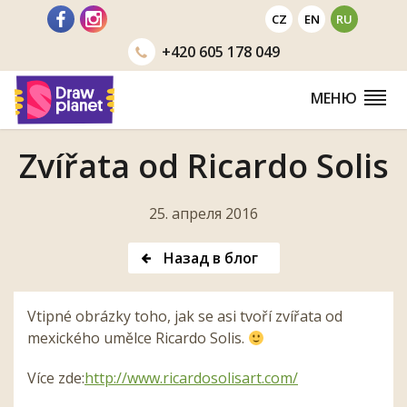
Перейти
CZ
EN
RU
+420
605 178 049
МЕНЮ
Zvířata od Ricardo Solis
25. апреля 2016
Назад в блог
Vtipné obrázky toho, jak se asi tvoří zvířata od
mexického umělce Ricardo Solis.
Více zde:
http://www.
ricardosolisart.com/