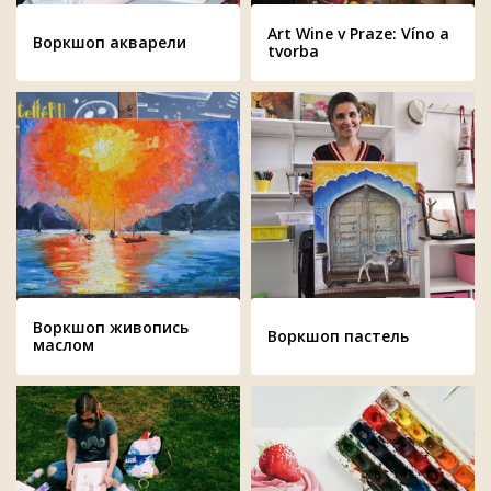
Art Wine v Praze: Víno a
Воркшоп акварели
tvorba
Воркшоп живопись
Воркшоп пастель
маслом