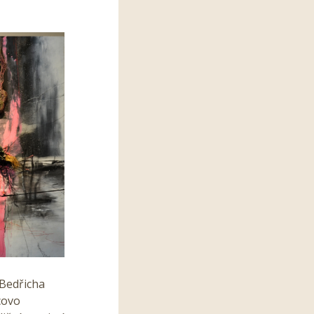
 Bedřicha
covo