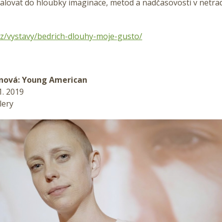
alovat do hloubky imaginace, metod a nadčasovosti v netrad
cz/vystavy/bedrich-dlouhy-moje-gusto/
nová: Young American
11. 2019
lery