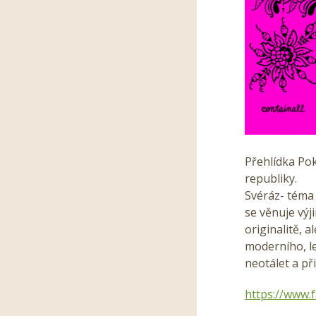
Přehlídka Po
republiky.
Svéráz- téma 
se věnuje výj
originalitě, 
moderního, le
neotálet a přij
https://www.