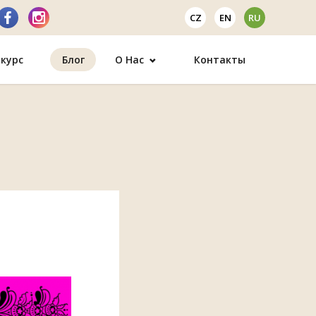
CZ
EN
RU
курс
Блог
О Нас
Контакты