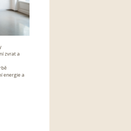
y
í zvrat a
orbě
í energie a