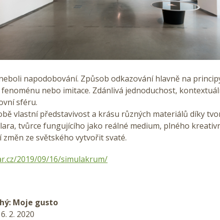
neboli napodobování. Způsob odkazování hlavně na princip
fenoménu nebo imitace. Zdánlivá jednoduchost, kontextuáln
vní sféru.
obě vlastní představivost a krásu různých materiálů díky tv
ara, tvůrce fungujícího jako reálné medium, plného kreativn
 změn ze světského vytvořit svaté.
tar.cz/2019/09/16/simulakrum/
uhý: Moje gusto
16. 2. 2020