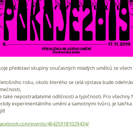
koje představí skupiny současných mladých umělců ze všech
letošního roku, okolo kterého se celá výstava bude odehráva
imečnosti,
ale také nepostradatelné odlišnosti a typičnosti. Pro všechny
ckdy experimentálního umění a samotnými tvůrci, je takřka
ít!
facebook.com/events/464259181029434/