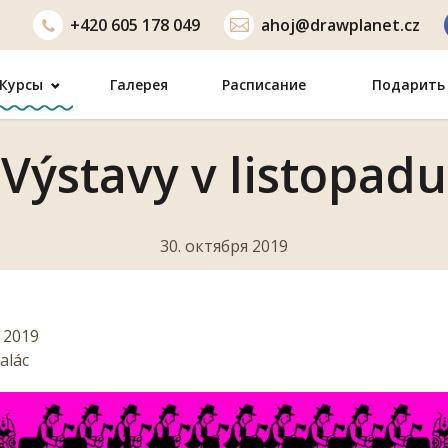
+420
605 178 049
ahoj@drawplanet.cz
Курсы
Галерея
Расписание
Подарить 
Výstavy v listopadu
30. октября 2019
. 2019
alác