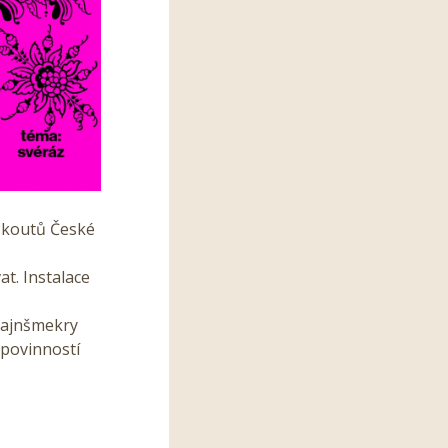
 koutů České
t. Instalace
 fajnšmekry
 povinností