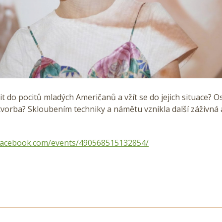
tit do pocitů mladých Američanů a vžít se do jejich situace? O
tvorba? Skloubením techniky a námětu vznikla další záživná
facebook.com/events/490568515132854/