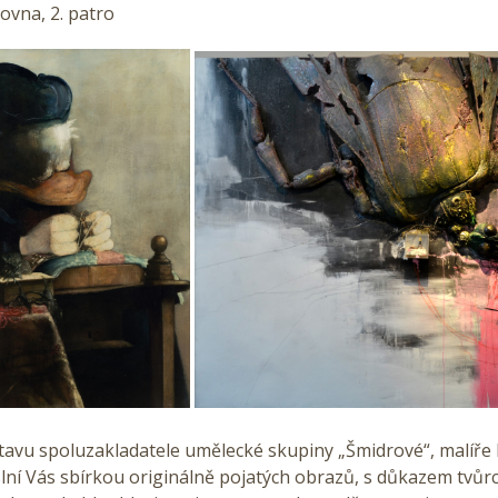
ovna, 2. patro
tavu spoluzakladatele umělecké skupiny „Šmidrové“, malíře
lní Vás sbírkou originálně pojatých obrazů, s důkazem tvůr