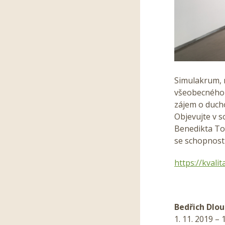
Simulakrum, 
všeobecného 
zájem o ducho
Objevujte v s
Benedikta Tol
se schopností
https://kvali
Bedřich Dlo
1. 11. 2019 – 