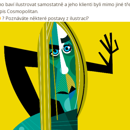
 baví ilustrovat samostatně a jeho klienti byli mimo jiné tř
pis Cosmopolitan.
? Poznáváte některé postavy z ilustrací?