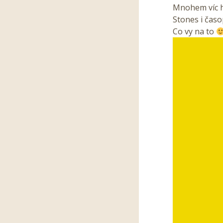
Mnohem víc ho
Stones i časo
Co vy na to