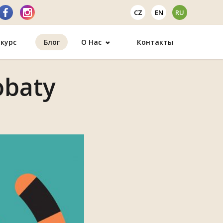
CZ
EN
RU
курс
Блог
О Нас
Контакты
obaty