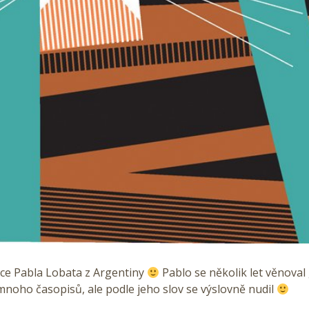
ace Pabla Lobata z Argentiny
Pablo se několik let věnoval
noho časopisů, ale podle jeho slov se výslovně nudil