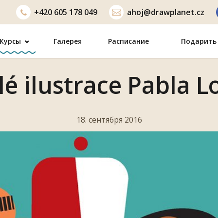
+420
605 178 049
ahoj@drawplanet.cz
Курсы
Галерея
Расписание
Подарить 
lé ilustrace Pabla L
18. сентября 2016