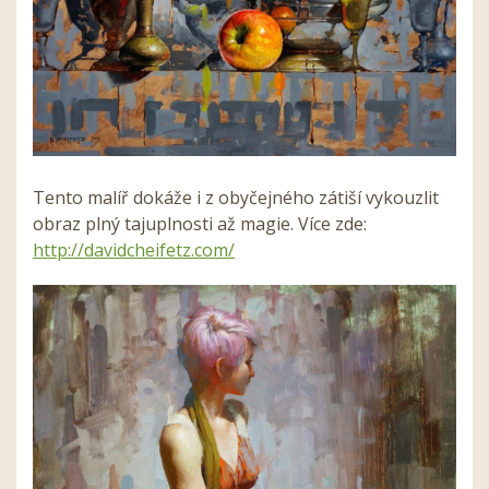
Tento malíř dokáže i z obyčejného zátiší vykouzlit
obraz plný tajuplnosti až magie. Více zde:
http://davidcheifetz.com/