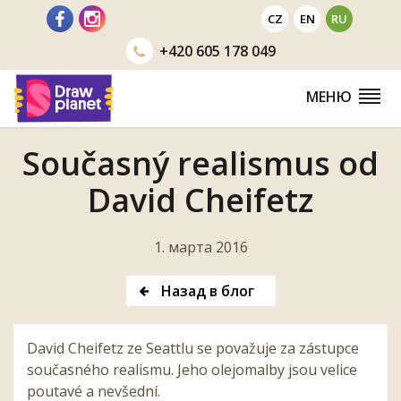
Перейти
CZ
EN
RU
+420
605 178 049
МЕНЮ
Současný realismus od
David Cheifetz
1. марта 2016
Назад в блог
David Cheifetz ze Seattlu se považuje za zástupce
současného realismu. Jeho olejomalby jsou velice
poutavé a nevšední.