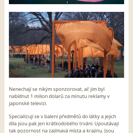
Nenechají se nikým sponzorovat, ač jim byl
nabídnut 1 milion dolarů za minutu reklamy v
japonské televizi.
Specializují se v balení předmětů do látky a jejich
díla jsou pak jen krátkodobého trvání. Upoutávají
tak pozornost na zajímavá místa a krajinu. Jsou