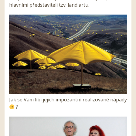
hlavními představiteli tzv. land artu.
Jak se Vám líbí jejich impozantní realizované nápady
?