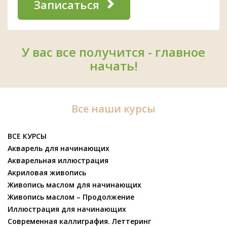
Записаться
У вас все получится - главное
начать!
Все наши курсы
ВСЕ КУРСЫ
Акварель для начинающих
Акварельная иллюстрация
Акриловая живопись
Живопись маслом для начинающих
Живопись маслом – Продолжение
Иллюстрация для начинающих
Современная каллиграфия. Леттеринг