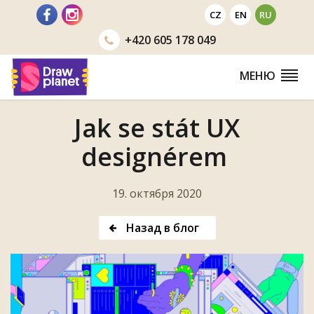
Перейти
CZ
EN
RU
+420
605 178 049
МЕНЮ
Jak se stát UX
designérem
19. октября 2020
Назад в блог