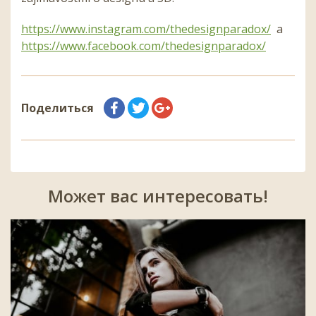
https://www.instagram.com/thedesignparadox/
a
https://www.facebook.com/thedesignparadox/
Поделиться
Может вас интересовать!