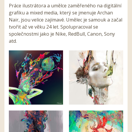
Práce ilustrátora a umělce zaměřeného na digitální
grafiku a mixed media, který se jmenuje Archan
Nair, jsou velice zajímavé. Umělec je samouk a začal
tvořit až ve věku 24 let. Spolupracoval se
společnostmi jako je Nike, RedBull, Canon, Sony
atd.